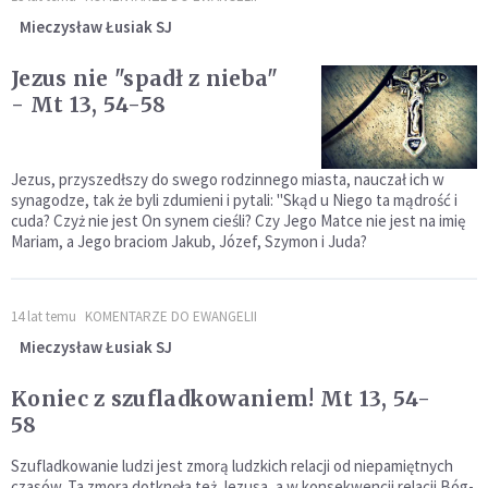
Mieczysław Łusiak SJ
Jezus nie "spadł z nieba"
- Mt 13, 54-58
Jezus, przyszedłszy do swego rodzinnego miasta, nauczał ich w
synagodze, tak że byli zdumieni i pytali: "Skąd u Niego ta mądrość i
cuda? Czyż nie jest On synem cieśli? Czy Jego Matce nie jest na imię
Mariam, a Jego braciom Jakub, Józef, Szymon i Juda?
14 lat temu
KOMENTARZE DO EWANGELII
Mieczysław Łusiak SJ
Koniec z szufladkowaniem! Mt 13, 54-
58
Szufladkowanie ludzi jest zmorą ludzkich relacji od niepamiętnych
czasów. Ta zmora dotknęła też Jezusa, a w konsekwencji relacji Bóg-