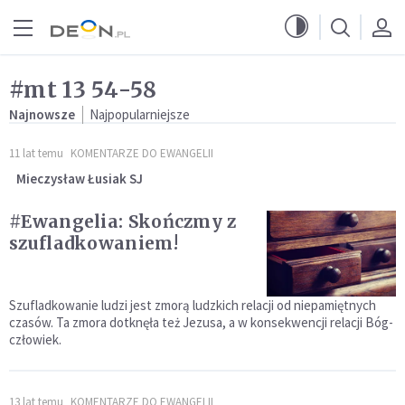
Przejdź do menu głównego
Przejdź do treści
#mt 13 54-58
Najnowsze
Najpopularniejsze
11 lat temu
KOMENTARZE DO EWANGELII
Mieczysław Łusiak SJ
#Ewangelia: Skończmy z
szufladkowaniem!
Szufladkowanie ludzi jest zmorą ludzkich relacji od niepamiętnych
czasów. Ta zmora dotknęła też Jezusa, a w konsekwencji relacji Bóg-
człowiek.
13 lat temu
KOMENTARZE DO EWANGELII