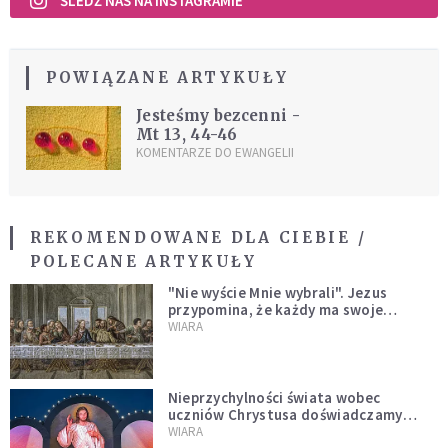
ŚLEDŹ NAS NA INSTAGRAMIE
POWIĄZANE ARTYKUŁY
Jesteśmy bezcenni -
Mt 13, 44-46
KOMENTARZE DO EWANGELII
REKOMENDOWANE DLA CIEBIE /
POLECANE ARTYKUŁY
"Nie wyście Mnie wybrali". Jezus
przypomina, że każdy ma swoje
miejsce i swoją misję
WIARA
Nieprzychylności świata wobec
uczniów Chrystusa doświadczamy
wszyscy, również dzisiaj
WIARA