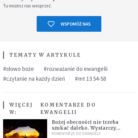
Tu możesz nas wesprzeć.
WSPOMÓŻ NAS
TEMATY W ARTYKULE
#słowo boże
#rozważanie do ewangelii
#czytanie na każdy dzień
#mt 13 54-58
WIĘCEJ
KOMENTARZE DO
W:
EWANGELII
Bożej obecności nie trzeba
szukać daleko. Wystarczy
nauczyć się słuchać
KOMENTARZE DO EWANGELII