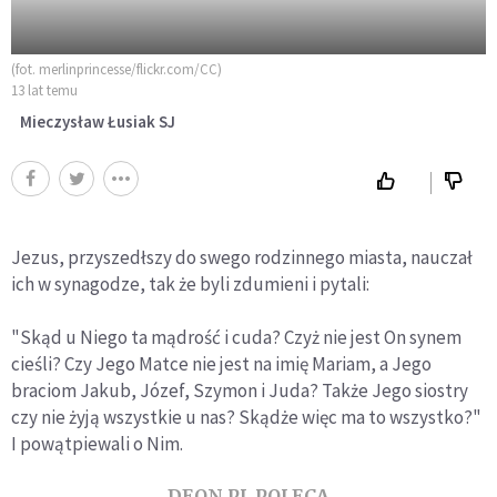
(fot. merlinprincesse/flickr.com/CC)
13 lat temu
Mieczysław Łusiak SJ
Jezus, przyszedłszy do swego rodzinnego miasta, nauczał
ich w synagodze, tak że byli zdumieni i pytali:
"Skąd u Niego ta mądrość i cuda? Czyż nie jest On synem
cieśli? Czy Jego Matce nie jest na imię Mariam, a Jego
braciom Jakub, Józef, Szymon i Juda? Także Jego siostry
czy nie żyją wszystkie u nas? Skądże więc ma to wszystko?"
I powątpiewali o Nim.
DEON.PL POLECA