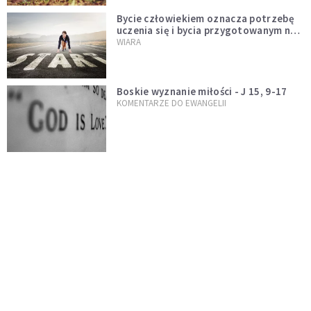
Bycie człowiekiem oznacza potrzebę
uczenia się i bycia przygotowanym na
nowość każdej sytuacji
WIARA
Boskie wyznanie miłości - J 15, 9-17
KOMENTARZE DO EWANGELII