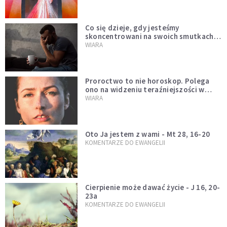
Co się dzieje, gdy jesteśmy
skoncentrowani na swoich smutkach?
Mówi o tym św. Jan
WIARA
Proroctwo to nie horoskop. Polega
ono na widzeniu teraźniejszości w
świetle przeszłości Jezusa
WIARA
Oto Ja jestem z wami - Mt 28, 16-20
KOMENTARZE DO EWANGELII
Cierpienie może dawać życie - J 16, 20-
23a
KOMENTARZE DO EWANGELII