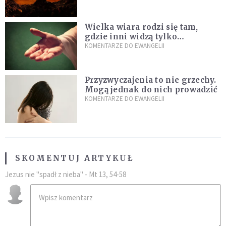
Wielka wiara rodzi się tam,
gdzie inni widzą tylko
przeszkody
KOMENTARZE DO EWANGELII
Przyzwyczajenia to nie grzechy.
Mogą jednak do nich prowadzić
KOMENTARZE DO EWANGELII
SKOMENTUJ ARTYKUŁ
Jezus nie "spadł z nieba" - Mt 13, 54-58