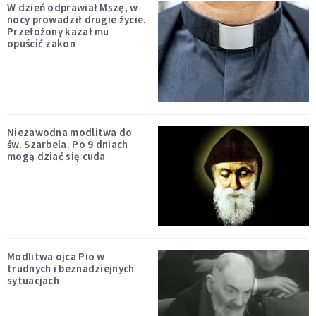
W dzień odprawiał Mszę, w
nocy prowadził drugie życie.
Przełożony kazał mu
opuścić zakon
Niezawodna modlitwa do
św. Szarbela. Po 9 dniach
mogą dziać się cuda
Modlitwa ojca Pio w
trudnych i beznadziejnych
sytuacjach