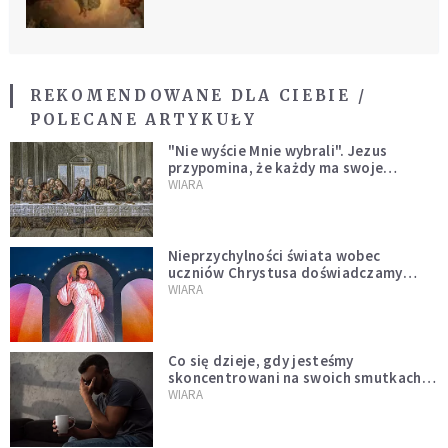
REKOMENDOWANE DLA CIEBIE /
POLECANE ARTYKUŁY
"Nie wyście Mnie wybrali". Jezus
przypomina, że każdy ma swoje
miejsce i swoją misję
WIARA
Nieprzychylności świata wobec
uczniów Chrystusa doświadczamy
wszyscy, również dzisiaj
WIARA
Co się dzieje, gdy jesteśmy
skoncentrowani na swoich smutkach?
Mówi o tym św. Jan
WIARA