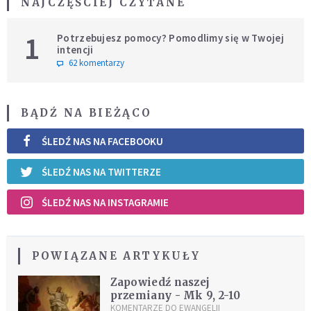
NAJCZĘŚCIEJ CZYTANE
1
Potrzebujesz pomocy? Pomodlimy się w Twojej
intencji
62 komentarzy
BĄDŹ NA BIEŻĄCO
ŚLEDŹ NAS NA FACEBOOKU
ŚLEDŹ NAS NA TWITTERZE
ŚLEDŹ NAS NA INSTAGRAMIE
POWIĄZANE ARTYKUŁY
Zapowiedź naszej
przemiany - Mk 9, 2-10
KOMENTARZE DO EWANGELII