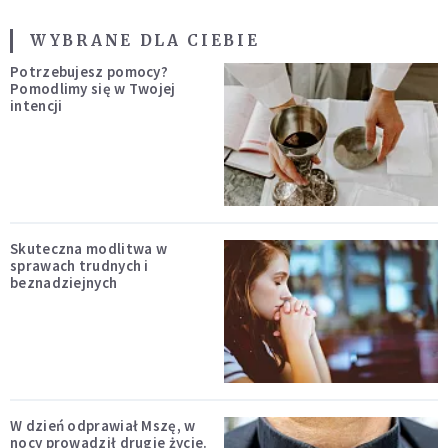
WYBRANE DLA CIEBIE
Potrzebujesz pomocy?
Pomodlimy się w Twojej
intencji
Skuteczna modlitwa w
sprawach trudnych i
beznadziejnych
W dzień odprawiał Mszę, w
nocy prowadził drugie życie.