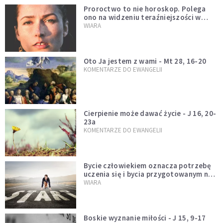
Proroctwo to nie horoskop. Polega
ono na widzeniu teraźniejszości w
świetle przeszłości Jezusa
WIARA
Oto Ja jestem z wami - Mt 28, 16-20
KOMENTARZE DO EWANGELII
Cierpienie może dawać życie - J 16, 20-
23a
KOMENTARZE DO EWANGELII
Bycie człowiekiem oznacza potrzebę
uczenia się i bycia przygotowanym na
nowość każdej sytuacji
WIARA
Boskie wyznanie miłości - J 15, 9-17