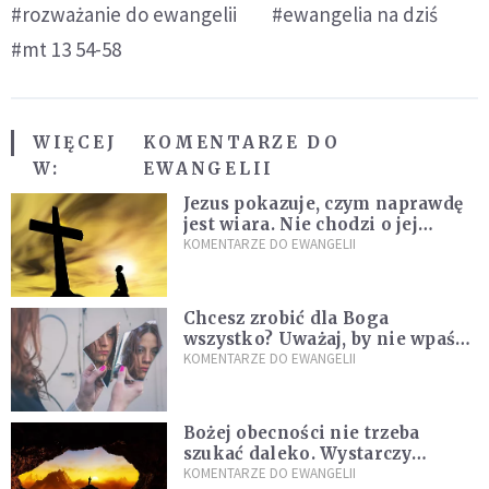
#rozważanie do ewangelii
#ewangelia na dziś
#mt 13 54-58
WIĘCEJ
KOMENTARZE DO
W:
EWANGELII
Jezus pokazuje, czym naprawdę
jest wiara. Nie chodzi o jej
wielkość
KOMENTARZE DO EWANGELII
Chcesz zrobić dla Boga
wszystko? Uważaj, by nie wpaść
w groźną pułapkę
KOMENTARZE DO EWANGELII
Bożej obecności nie trzeba
szukać daleko. Wystarczy
nauczyć się słuchać
KOMENTARZE DO EWANGELII