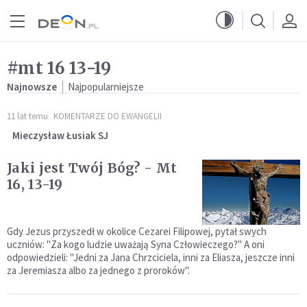
Przejdź do menu głównego
Przejdź do treści
#mt 16 13-19
Najnowsze
Najpopularniejsze
11 lat temu
KOMENTARZE DO EWANGELII
Mieczysław Łusiak SJ
Jaki jest Twój Bóg? - Mt
16, 13-19
Gdy Jezus przyszedł w okolice Cezarei Filipowej, pytał swych
uczniów: "Za kogo ludzie uważają Syna Człowieczego?" A oni
odpowiedzieli: "Jedni za Jana Chrzciciela, inni za Eliasza, jeszcze inni
za Jeremiasza albo za jednego z proroków".