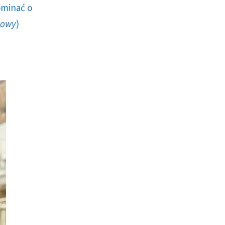
ominać o
howy
)