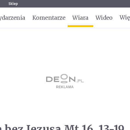
g
Sklep
Wię
darzenia
Komentarze
Wiara
Wideo
 bez Jezusa Mt 16, 13-19