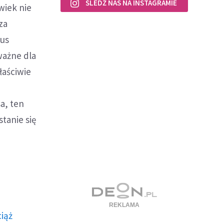
ŚLEDŹ NAS NA INSTAGRAMIE
wiek nie
za
zus
ważne dla
łaściwie
a, ten
tanie się
ciąż