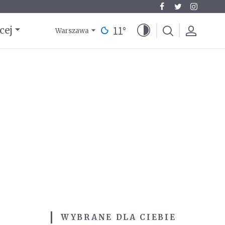
11
°
cej
Warszawa
WYBRANE DLA CIEBIE