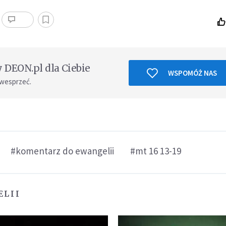
DEON.pl dla Ciebie
WSPOMÓŻ NAS
 wesprzeć.
#komentarz do ewangelii
#mt 16 13-19
ELII