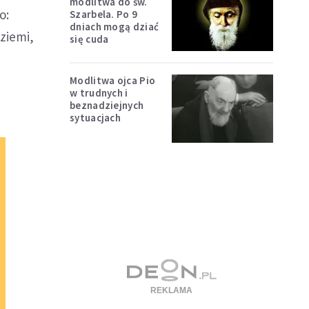
modlitwa do św.
o:
Szarbela. Po 9
dniach mogą dziać
ziemi,
się cuda
Modlitwa ojca Pio
w trudnych i
beznadziejnych
sytuacjach