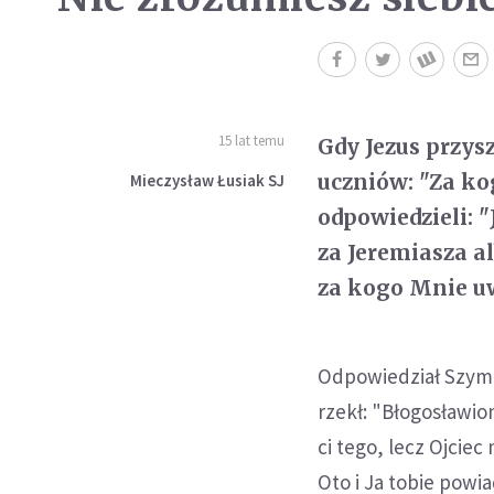
15 lat temu
Gdy Jezus przysz
uczniów: "Za ko
Mieczysław Łusiak SJ
odpowiedzieli: "
za Jeremiasza al
za kogo Mnie u
Odpowiedział Szymon
rzekł: "Błogosławio
ci tego, lecz Ojciec 
Oto i Ja tobie powia