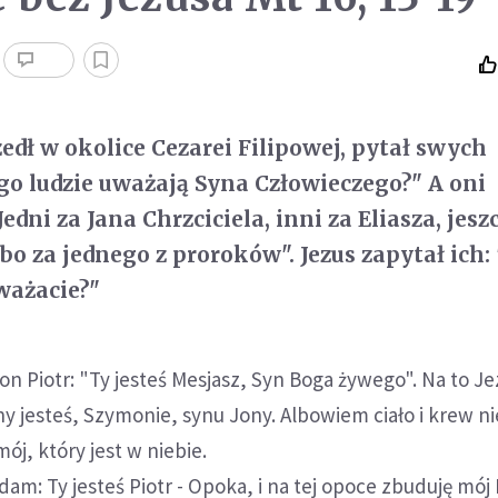
edł w okolice Cezarei Filipowej, pytał swych
go ludzie uważają Syna Człowieczego?" A oni
Jedni za Jana Chrzciciela, inni za Eliasza, jesz
bo za jednego z proroków". Jezus zapytał ich: 
ważacie?"
 Piotr: "Ty jesteś Mesjasz, Syn Boga żywego". Na to J
ny jesteś, Szymonie, synu Jony. Albowiem ciało i krew ni
mój, który jest w niebie.
dam: Ty jesteś Piotr - Opoka, i na tej opoce zbuduję mój 