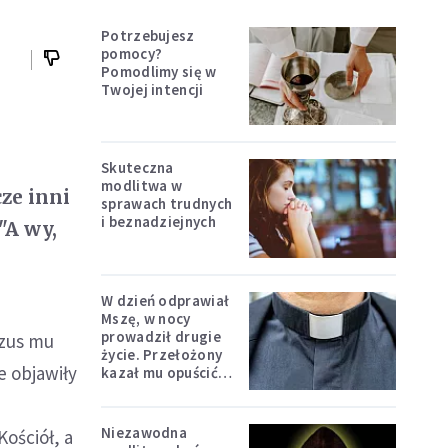
Potrzebujesz
pomocy?
Pomodlimy się w
Twojej intencji
Skuteczna
modlitwa w
cze inni
sprawach trudnych
i beznadziejnych
"A wy,
W dzień odprawiał
Mszę, w nocy
prowadził drugie
ezus mu
życie. Przełożony
e objawiły
kazał mu opuścić
zakon
Niezawodna
Kościół, a