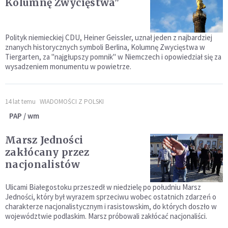
Kolumnę Zwycięstwa"
Polityk niemieckiej CDU, Heiner Geissler, uznał jeden z najbardziej
znanych historycznych symboli Berlina, Kolumnę Zwycięstwa w
Tiergarten, za "najgłupszy pomnik" w Niemczech i opowiedział się za
wysadzeniem monumentu w powietrze.
14 lat temu
WIADOMOŚCI Z POLSKI
PAP / wm
Marsz Jedności
zakłócany przez
nacjonalistów
Ulicami Białegostoku przeszedł w niedzielę po południu Marsz
Jedności, który był wyrazem sprzeciwu wobec ostatnich zdarzeń o
charakterze nacjonalistycznym i rasistowskim, do których doszło w
województwie podlaskim. Marsz próbowali zakłócać nacjonaliści.