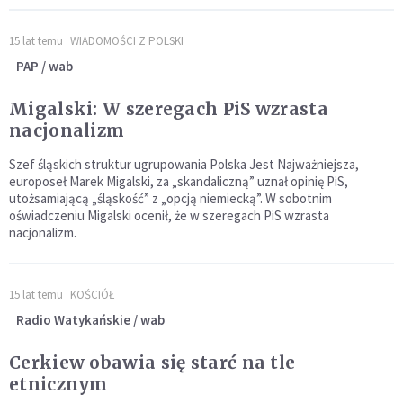
15 lat temu
WIADOMOŚCI Z POLSKI
PAP / wab
Migalski: W szeregach PiS wzrasta
nacjonalizm
Szef śląskich struktur ugrupowania Polska Jest Najważniejsza,
europoseł Marek Migalski, za „skandaliczną” uznał opinię PiS,
utożsamiającą „śląskość” z „opcją niemiecką”. W sobotnim
oświadczeniu Migalski ocenił, że w szeregach PiS wzrasta
nacjonalizm.
15 lat temu
KOŚCIÓŁ
Radio Watykańskie / wab
Cerkiew obawia się starć na tle
etnicznym