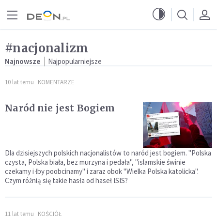
Przejdź do menu głównego
Przejdź do treści
#nacjonalizm
Najnowsze
Najpopularniejsze
10 lat temu
KOMENTARZE
Naród nie jest Bogiem
Dla dzisiejszych polskich nacjonalistów to naród jest bogiem. "Polska
czysta, Polska biała, bez murzyna i pedała", "islamskie świnie
czekamy i łby poobcinamy" i zaraz obok "Wielka Polska katolicka".
Czym różnią się takie hasła od haseł ISIS?
11 lat temu
KOŚCIÓŁ