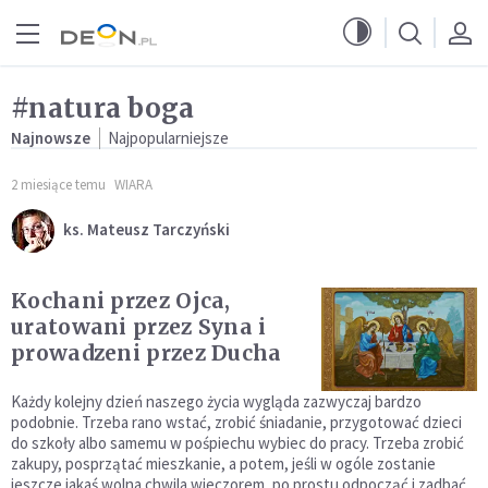
Przejdź do menu głównego
Przejdź do treści
#natura boga
Najnowsze
Najpopularniejsze
2 miesiące temu
WIARA
ks. Mateusz Tarczyński
Kochani przez Ojca,
uratowani przez Syna i
prowadzeni przez Ducha
Każdy kolejny dzień naszego życia wygląda zazwyczaj bardzo
podobnie. Trzeba rano wstać, zrobić śniadanie, przygotować dzieci
do szkoły albo samemu w pośpiechu wybiec do pracy. Trzeba zrobić
zakupy, posprzątać mieszkanie, a potem, jeśli w ogóle zostanie
jeszcze jakaś wolna chwila wieczorem, po prostu odpocząć i zadbać