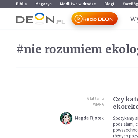
Przejdź do menu głównego
Przejdź do treści
Biblia
Magazyn
Modlitwa w drodze
Blogi
faceBó
Wy
Radio DEON
#nie rozumiem ekolo
Czy kat
6 lat temu
WIARA
ekoreko
Magda Fijołek
Spotykamy si
podziałami, c
powszechnośc
różnych pozyc