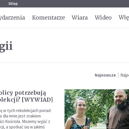
g
Sklep
Wię
darzenia
Komentarze
Wiara
Wideo
gii
Najnowsze
Najp
olicy potrzebują
lekcji? [WYWIAD]
ę w tych rekolekcjach ponad
o dla mnie jest znakiem
i Kościoła. Możemy wyjść z
ji, a spotkać się w jakimś