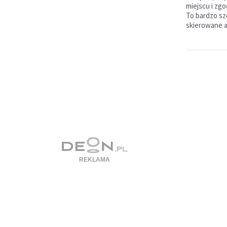
miejscu i zg
To bardzo sz
skierowane a