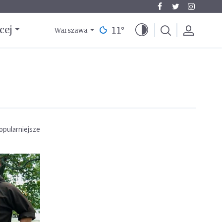
11
°
cej
Warszawa
opularniejsze