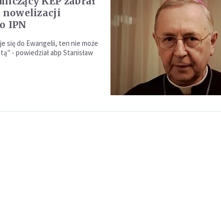
niczący KEP zabrał
. nowelizacji
o IPN
e się do Ewangelii, ten nie może
tą" - powiedział abp Stanisław