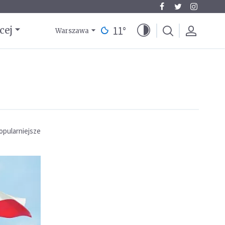
11
°
cej
Warszawa
opularniejsze