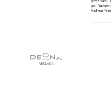
przeciwko 93
poinformował
Andreas Weis