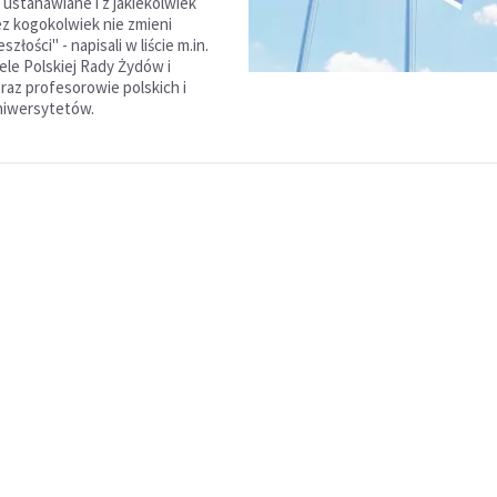
ustanawiane i z jakiekolwiek
zez kogokolwiek nie zmieni
szłości" - napisali w liście m.in.
ele Polskiej Rady Żydów i
raz profesorowie polskich i
uniwersytetów.