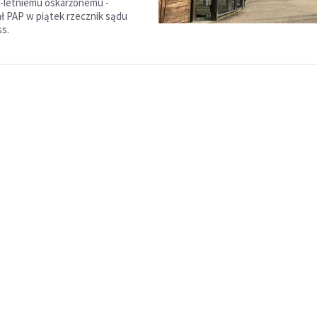
-letniemu oskarżonemu -
 PAP w piątek rzecznik sądu
s.