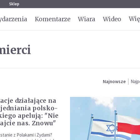
g
Sklep
Wię
darzenia
Komentarze
Wiara
Wideo
mierci
Najnowsze
Najp
acje działające na
ojedniania polsko-
iego apelują: "Nie
rajcie nas. Znowu"
 stanie z Polakami i Żydami?