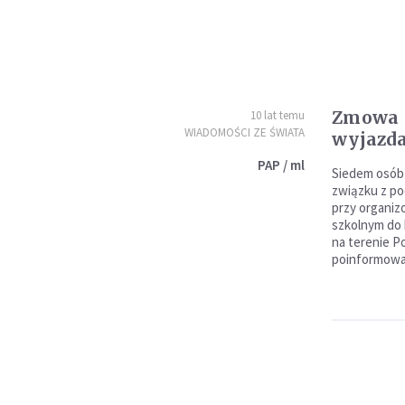
Zmowa 
10 lat temu
WIADOMOŚCI ZE ŚWIATA
wyjazda
PAP / ml
Siedem osób
związku z p
przy organiz
szkolnym do 
na terenie P
poinformowała