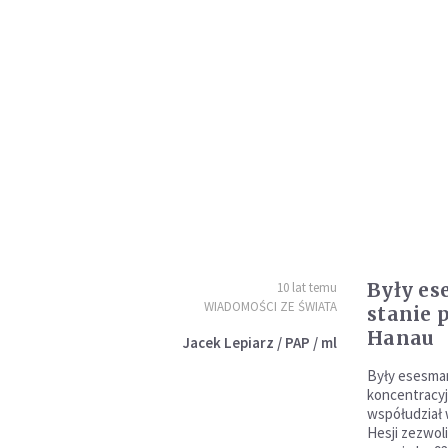
Były es
10 lat temu
WIADOMOŚCI ZE ŚWIATA
stanie 
Hanau
Jacek Lepiarz / PAP / ml
Były esesma
koncentracy
współudział 
Hesji zezwol