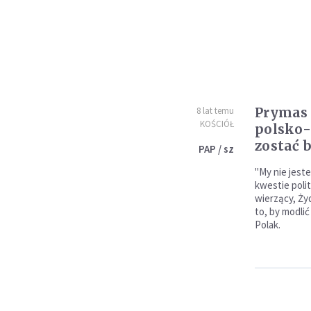
Prymas 
8 lat temu
KOŚCIÓŁ
polsko-
zostać 
PAP / sz
"My nie jest
kwestie poli
wierzący, Żyd
to, by modlić
Polak.