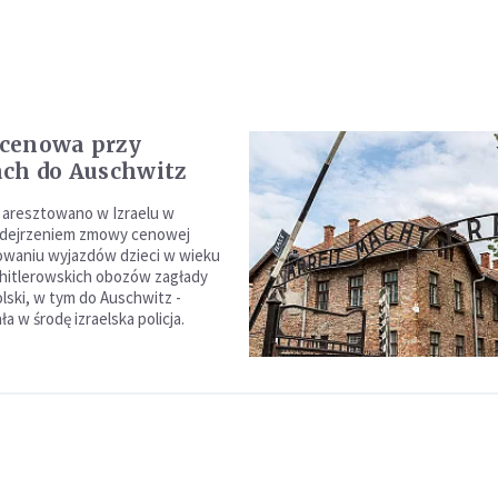
cenowa przy
ch do Auschwitz
 aresztowano w Izraelu w
odejrzeniem zmowy cenowej
owaniu wyjazdów dzieci w wieku
hitlerowskich obozów zagłady
olski, w tym do Auschwitz -
 w środę izraelska policja.