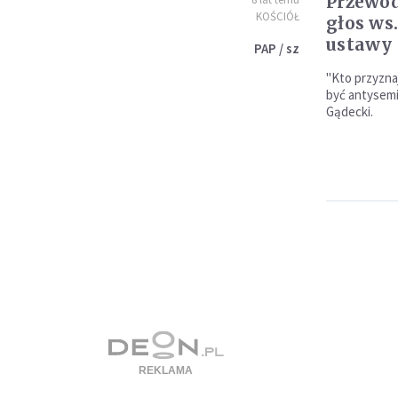
Przewod
KOŚCIÓŁ
głos ws
ustawy 
PAP / sz
"Kto przyznaj
być antysemi
Gądecki.