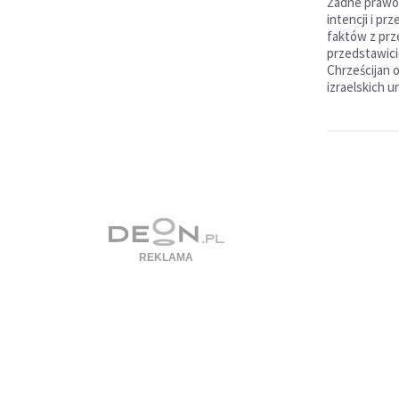
Żadne prawo 
intencji i pr
faktów z prze
przedstawici
Chrześcijan o
izraelskich 