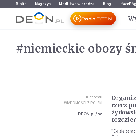
Przejdź do menu głównego
Przejdź do treści
Biblia
Magazyn
Modlitwa w drodze
Blogi
faceBó
Wy
Radio DEON
#niemieckie obozy ś
Organiz
8 lat temu
WIADOMOŚCI Z POLSKI
rzecz p
żydowsk
DEON.pl / sz
rozdzie
"Co się teraz