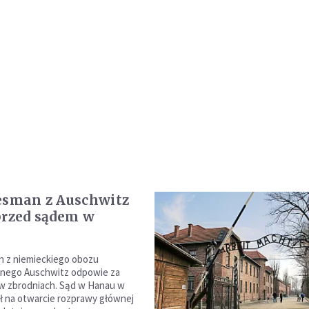
esman z Auschwitz
przed sądem w
n z niemieckiego obozu
jnego Auschwitz odpowie za
w zbrodniach. Sąd w Hanau w
ił na otwarcie rozprawy głównej