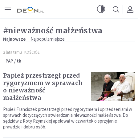
Przejdź do menu głównego
Przejdź do treści
#nieważność małżeństwa
Najnowsze
Najpopularniejsze
2 lata temu
KOŚCIÓŁ
PAP / tk
Papież przestrzegł przed
rygoryzmem w sprawach
o nieważność
małżeństwa
Papież Franciszek przestrzegł przed rygoryzmem i uprzedzeniami w
sprawach dotyczących stwierdzania nieważności małżeństwa. Do
sędziów z Roty Rzymskiej apelował w czwartek o sprzyjanie
prawdzie i dobru osób.