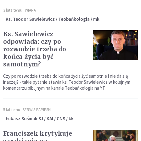
3 lata temu
WIARA
Ks. Teodor Sawielewicz / Teobańkologia / mk
Ks. Sawielewicz
odpowiada: czy po
rozwodzie trzeba do
końca życia być
samotnym?
Czy po rozwodzie trzeba do końca życia żyć samotnie i nie da się
inaczej? - takie pytanie stawia ks. Teodor Sawielewicz w kolejnym
komentarzu biblijnym na kanale Teobańkologia na YT.
5 lat temu
SERWIS PAPIESKI
Łukasz Sośniak SJ / KAI / CNS / kk
Franciszek krytykuje