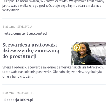
Europie. To obraz świata, w którym człowiek wciąż bywa traktowany
jak towar, a walka o jego godność staje się pilnym zadaniem dla nas
wszystkich.
8 lat temu
STYL ŻYCIA
wtsp.com/twitter.com/ ed
Stewardesa uratowała
dziewczynkę zmuszaną
do prostytucji
Sheila Frederick, stewardesa jednej z amerykańskich linii lotniczych,
uratowała nastoletnią pasażerkę. Okazało się, że dziewczynka była
ofiarą handlu ludźmi.
8 lat temu
#COŚWIĘCEJ
Redakcja DEON.pl