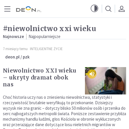
Przejdź do menu głównego
Przejdź do treści
#niewolnictwo xxi wieku
Najnowsze
Najpopularniejsze
7 miesięcy temu
INTELIGENTNE ŻYCIE
deon.pl / pzk
Niewolnictwo XXI wieku
– ukryty dramat obok
nas
Choć historia uczy nas o zniesieniu niewolnictwa, statystyki i
rzeczywistość brutalnie weryfikują to przekonanie. Dzisiejszy
wyzysk nie zna granic – dotyczy blisko 50 milionów osób i przenika do
serc najbogatszych metropolii świata. Poniższe zestawienie przybliża
mechanizmy handlu ludźmi, głos Kościoła w obronie wykluczonych
oraz przerażające dane dotyczące losu nieletnich migrantów w