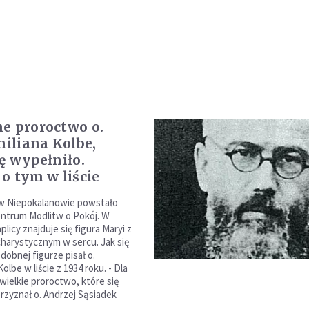
e proroctwo o.
iliana Kolbe,
ię wypełniło.
 o tym w liście
 w Niepokalanowie powstało
ntrum Modlitw o Pokój. W
plicy znajduje się figura Maryi z
arystycznym w sercu. Jak się
dobnej figurze pisał o.
olbe w liście z 1934 roku. - Dla
wielkie proroctwo, które się
przyznał o. Andrzej Sąsiadek