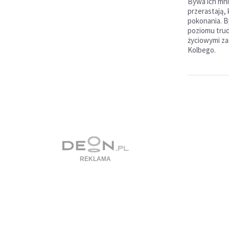
Bywa ich mni
przerastają, 
pokonania. By
poziomu trud
życiowymi za
Kolbego.