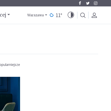
11
°
cej
Warszawa
opularniejsze