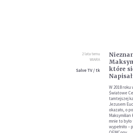
Nieznan
2 lata temu
WIARA
Maksym
które s
Salve TV / tk
Napisał
W 2018 roku
Światowe Ce
tamtejszej ka
Jezusem Euch
okazało, o po
Maksymilian K
mnie to było 
wypełniło – 
OFMConv.