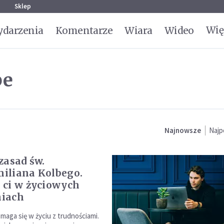
g
Sklep
Wię
darzenia
Komentarze
Wiara
Wideo
be
Najnowsze
Najp
zasad św.
iliana Kolbego.
ci w życiowych
iach
maga się w życiu z trudnościami.