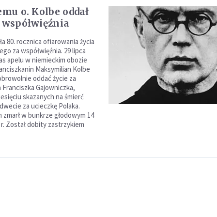
temu o. Kolbe oddał
a współwięźnia
a 80. rocznica ofiarowania życia
ego za współwięźnia. 29 lipca
zas apelu w niemieckim obozie
anciszkanin Maksymilian Kolbe
dobrowolnie oddać życie za
 Franciszka Gajowniczka,
iesięciu skazanych na śmierć
wecie za ucieczkę Polaka.
n zmarł w bunkrze głodowym 14
 r. Został dobity zastrzykiem