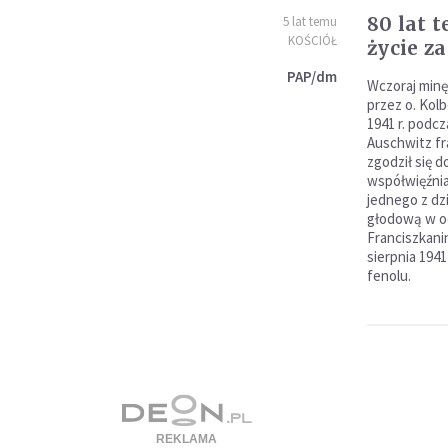
80 lat 
5 lat temu
KOŚCIÓŁ
życie z
PAP/dm
Wczoraj minęł
przez o. Kolb
1941 r. podc
Auschwitz fr
zgodził się 
współwięźnia
jednego z dz
głodową w od
Franciszkani
sierpnia 1941
fenolu.