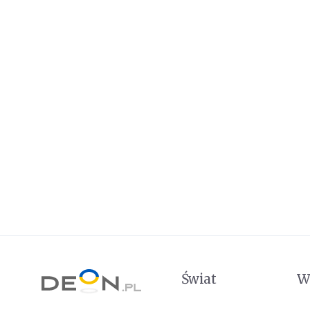
Świat
W