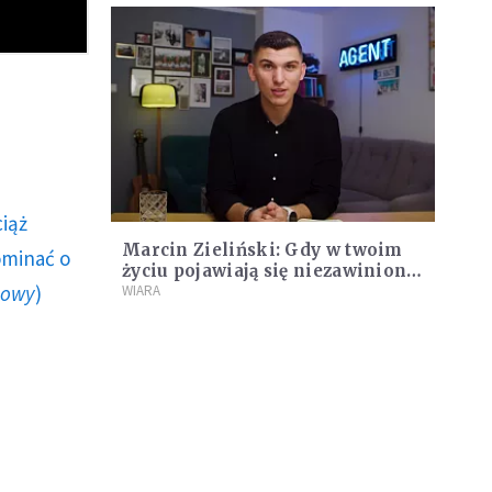
ciąż
Marcin Zieliński: Gdy w twoim
ominać o
życiu pojawiają się niezawinione
howy
)
trudności, pamiętaj o tych
WIARA
słowach