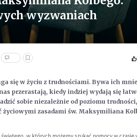
Maksymiliana Kolbego.
wych wyzwaniach
ga się w życiu z trudnościami. Bywa ich mni
nas przerastają, kiedy indziej wydają się łatw
adzić sobie niezależnie od poziomu trudności
ać życiowymi zasadami św. Maksymiliana Kol
 świętego, w których możemy szukać pomocy w czasie