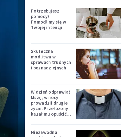
Potrzebujesz
pomocy?
Pomodlimy się w
Twojej intencji
Skuteczna
modlitwa w
sprawach trudnych
i beznadziejnych
W dzień odprawiał
Mszę, w nocy
prowadził drugie
życie. Przełożony
kazał mu opuścić
zakon
Niezawodna