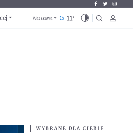
11
°
cej
Warszawa
WYBRANE DLA CIEBIE