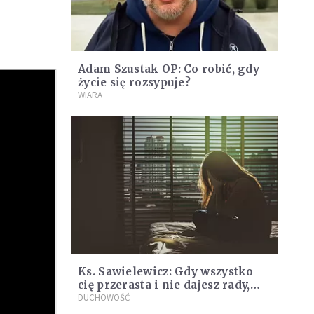
Adam Szustak OP: Co robić, gdy
życie się rozsypuje?
WIARA
Ks. Sawielewicz: Gdy wszystko
cię przerasta i nie dajesz rady,
wciąż może być z tego dobro
DUCHOWOŚĆ