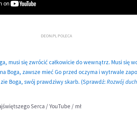
DEON.PL POLECA
ga, musi się zwrócić całkowicie do wewnątrz. Musi się w
a Boga, zawsze mieć Go przed oczyma i wytrwale zap
dzie Boga, swój prawdziwy skarb. (Sprawdź:
Rozwój duc
ajświętszego Serca / YouTube / mł