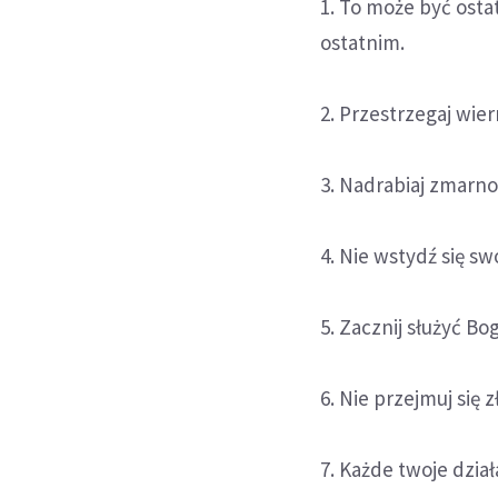
1. To może być ostat
ostatnim.
2. Przestrzegaj wi
3. Nadrabiaj zmarn
4. Nie wstydź się s
5. Zacznij służyć Bog
6. Nie przejmuj się 
7. Każde twoje dzia