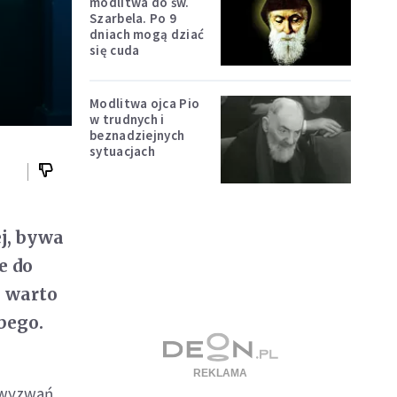
modlitwa do św.
Szarbela. Po 9
dniach mogą dziać
się cuda
Modlitwa ojca Pio
w trudnych i
beznadziejnych
sytuacjach
ej, bywa
e do
, warto
bego.
 wyzwań,