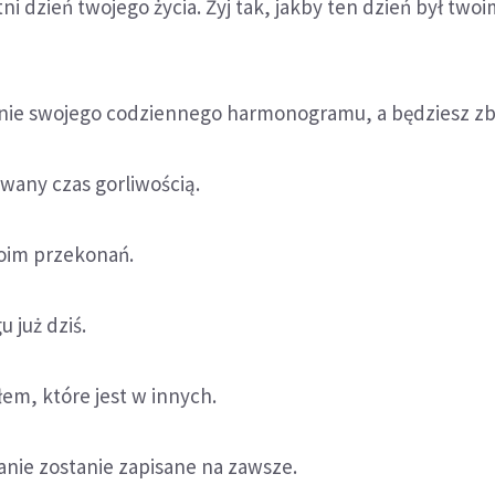
ni dzień twojego życia. Żyj tak, jakby ten dzień był two
ernie swojego codziennego harmonogramu, a będziesz z
owany czas gorliwością.
woim przekonań.
u już dziś.
złem, które jest w innych.
łanie zostanie zapisane na zawsze.