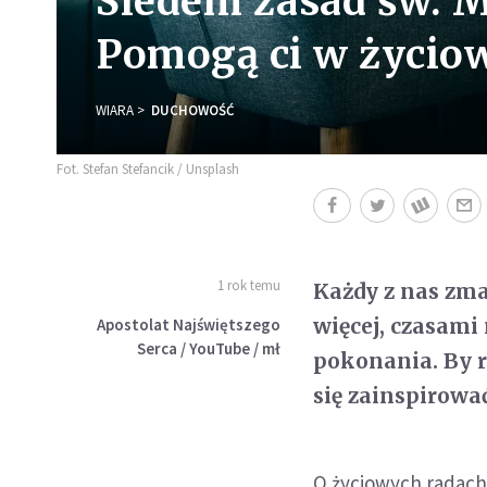
Siedem zasad św. 
Pomogą ci w życio
WIARA
DUCHOWOŚĆ
Fot. Stefan Stefancik / Unsplash
1 rok temu
Każdy z nas zma
więcej, czasami 
Apostolat Najświętszego
Serca / YouTube / mł
pokonania. By r
się zainspirow
O życiowych radach