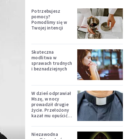
Potrzebujesz
pomocy?
Pomodlimy się w
Twojej intencji
Skuteczna
modlitwa w
sprawach trudnych
i beznadziejnych
W dzień odprawiał
Mszę, w nocy
prowadził drugie
życie. Przełożony
kazał mu opuścić
zakon
Niezawodna