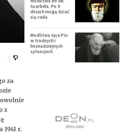
modlitwa do św.
Szarbela. Po 9
dniach mogą dziać
się cuda
Modlitwa ojca Pio
w trudnych i
beznadziejnych
sytuacjach
go za
ozie
rowolnie
o z
kę
 1941 r.