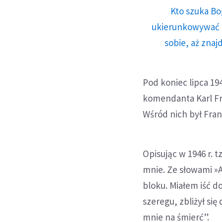
Kto szuka Bo
ukierunkowywać n
sobie, aż znaj
Pod koniec lipca 19
komendanta Karl Fri
Wśród nich był Fra
Opisując w 1946 r. 
mnie. Ze słowami »A
bloku. Miałem iść do
szeregu, zbliżył się
mnie na śmierć”.