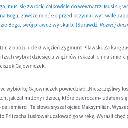
ga, musi się zwrócić całkowicie do wewnątrz. Musi się w
a Boga, zawsze mieć Go przed oczyma i wytrwale zap
dzie Boga, swój prawdziwy skarb. (Sprawdź:
Rozwój duc
41 r. z obozu uciekł więzień Zygmunt Pilawski. Za karę z
tzsch wybrał dziesięciu więźniów i skazał ich na śmierć
nciszek Gajowniczek.
tzw. wybiórkę Gajowniczek powiedział: „Nieszczęśliwy lo
ch, jak żal mi żony i dzieci, które osierocam« udałem się
 celi śmierci. Te słowa słyszał ojciec Maksymilian. Wysze
 do Fritzscha i usiłował ucałować go w rękę. Wyraził chęć 