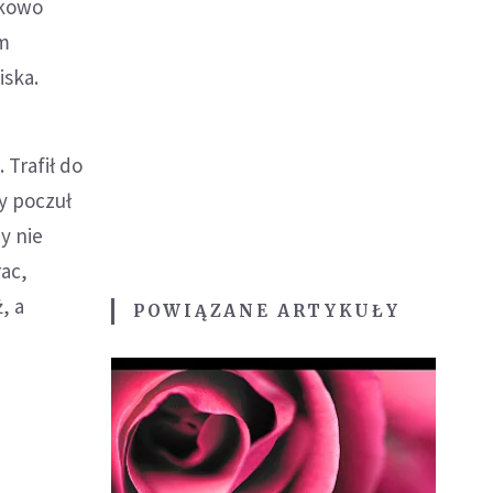
tkowo
em
iska.
Trafił do
y poczuł
y nie
rac,
, a
POWIĄZANE ARTYKUŁY