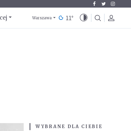
11
°
cej
Warszawa
WYBRANE DLA CIEBIE