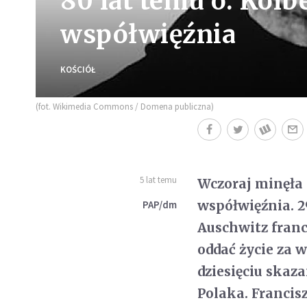
80 lat temu o. Kolb
współwięźnia
KOŚCIÓŁ
(fot. Wikimedia Commons / Domena publiczna)
5 lat temu
Wczoraj minęła 
współwięźnia. 2
PAP/dm
Auschwitz franc
oddać życie za 
dziesięciu skaz
Polaka. Francis