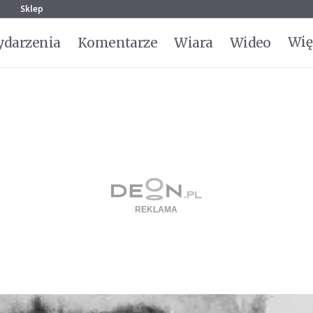
g
Sklep
Wię
darzenia
Komentarze
Wiara
Wideo