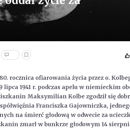
e oddał życie za
80. rocznica ofiarowania życia przez o. Kolbe
9 lipca 1941 r. podczas apelu w niemieckim ob
iszkanin Maksymilian Kolbe zgodził się dob
współwięźnia Franciszka Gajowniczka, jedneg
anych na śmierć głodową w odwecie za uciecz
zkanin zmarł w bunkrze głodowym 14 sierpnia