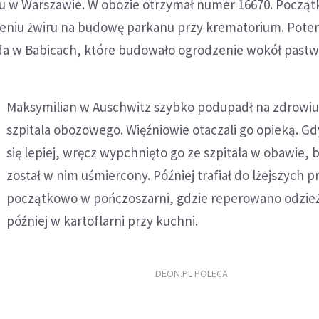
ku w Warszawie. W obozie otrzymał numer 16670. Począ
eniu żwiru na budowę parkanu przy krematorium. Pot
a w Babicach, które budowało ogrodzenie wokół pastw
Maksymilian w Auschwitz szybko podupadł na zdrowiu. 
szpitala obozowego. Więźniowie otaczali go opieką. Gd
się lepiej, wręcz wypchnięto go ze szpitala w obawie, b
został w nim uśmiercony. Później trafiał do lżejszych p
początkowo w pończoszarni, gdzie reperowano odzież
później w kartoflarni przy kuchni.
DEON.PL POLECA