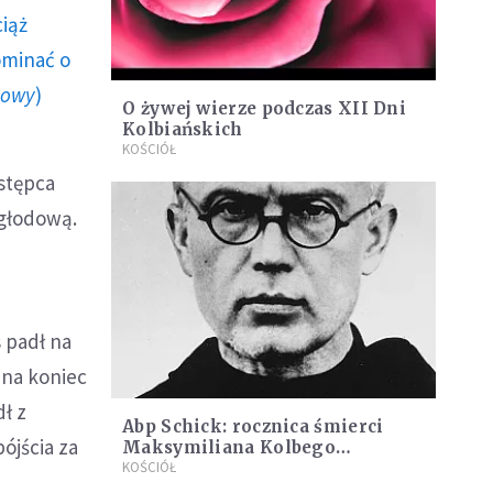
ciąż
ominać o
howy
)
O żywej wierze podczas XII Dni
Kolbiańskich
KOŚCIÓŁ
astępca
 głodową.
s padł na
 na koniec
dł z
Abp Schick: rocznica śmierci
pójścia za
Maksymiliana Kolbego
przypomina o konieczności
KOŚCIÓŁ
jedności europejskiej