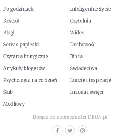
Po godzinach
Inteligentne życie
Kościół
Czytelnia
Blogi
Wideo
Serwis papieski
Duchowość
Czytania liturgiczne
Biblia
Artykuły blogerów
Świadectwa
Psychologia na co dzień
Ludzie i inspiracje
Ślub
Imiona i święci
Modlitwy
Dołącz do społeczności DEON.pl