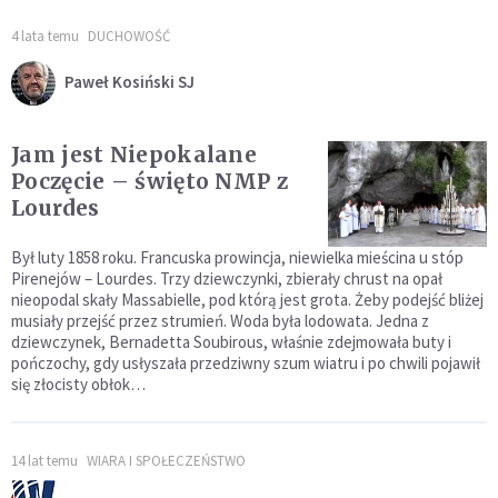
4 lata temu
DUCHOWOŚĆ
Paweł Kosiński SJ
Jam jest Niepokalane
Poczęcie – święto NMP z
Lourdes
Był luty 1858 roku. Francuska prowincja, niewielka mieścina u stóp
Pirenejów – Lourdes. Trzy dziewczynki, zbierały chrust na opał
nieopodal skały Massabielle, pod którą jest grota. Żeby podejść bliżej
musiały przejść przez strumień. Woda była lodowata. Jedna z
dziewczynek, Bernadetta Soubirous, właśnie zdejmowała buty i
pończochy, gdy usłyszała przedziwny szum wiatru i po chwili pojawił
się złocisty obłok…
14 lat temu
WIARA I SPOŁECZEŃSTWO