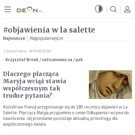
Przejdź do menu głównego
Przejdź do treści
#objawienia w la salette
Najnowsze
Najpopularniejsze
1 tydzień temu
WYDARZENIA
Krzysztof Bronk / vaticannews.va / pzk
Dlaczego płacząca
Maryja wciąż stawia
współczesnym tak
trudne pytania?
Kościół we Francji przygotowuje się do 180. rocznicy objawień w La
Salette. Płacząca Maryja przypomina o cenie Odkupienia i wzywa do
nawrócenia. Jej przesłanie pozostaje aktualną przestrogą dla
współczesnego świata.