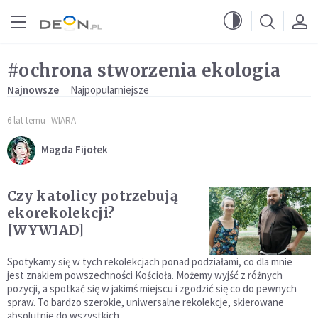
Przejdź do menu głównego
Przejdź do treści
#ochrona stworzenia ekologia
Najnowsze
Najpopularniejsze
6 lat temu
WIARA
Magda Fijołek
Czy katolicy potrzebują
ekorekolekcji?
[WYWIAD]
Spotykamy się w tych rekolekcjach ponad podziałami, co dla mnie
jest znakiem powszechności Kościoła. Możemy wyjść z różnych
pozycji, a spotkać się w jakimś miejscu i zgodzić się co do pewnych
spraw. To bardzo szerokie, uniwersalne rekolekcje, skierowane
absolutnie do wszystkich.