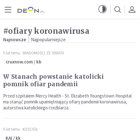
Przejdź do menu głównego
Przejdź do treści
#ofiary koronawirusa
Najnowsze
Najpopularniejsze
5 lat temu
WIADOMOŚCI ZE ŚWIATA
cruxnow.com / kb
W Stanach powstanie katolicki
pomnik ofiar pandemii
Przed szpitalem Mercy Health - St. Elizabeth Youngstown Hospital
ma stanąć pomnik upamiętniający ofiary pandemii koronawirusa,
autorstwa katolickiego rzeźbiarza.
5 lat temu
KOŚCIÓŁ
KAI / kk