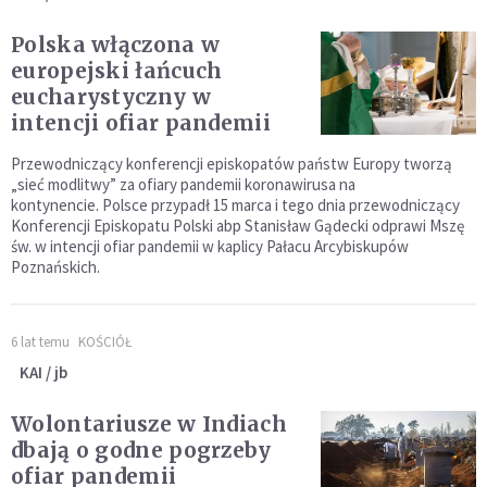
Polska włączona w
europejski łańcuch
eucharystyczny w
intencji ofiar pandemii
Przewodniczący konferencji episkopatów państw Europy tworzą
„sieć modlitwy” za ofiary pandemii koronawirusa na
kontynencie. Polsce przypadł 15 marca i tego dnia przewodniczący
Konferencji Episkopatu Polski abp Stanisław Gądecki odprawi Mszę
św. w intencji ofiar pandemii w kaplicy Pałacu Arcybiskupów
Poznańskich.
6 lat temu
KOŚCIÓŁ
KAI / jb
Wolontariusze w Indiach
dbają o godne pogrzeby
ofiar pandemii