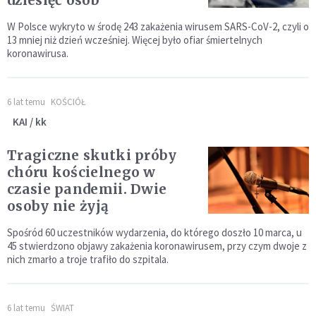
dziesięć osób
W Polsce wykryto w środę 243 zakażenia wirusem SARS-CoV-2, czyli o
13 mniej niż dzień wcześniej. Więcej było ofiar śmiertelnych
koronawirusa.
6 lat temu
KOŚCIÓŁ
KAI / kk
Tragiczne skutki próby
chóru kościelnego w
czasie pandemii. Dwie
osoby nie żyją
Spośród 60 uczestników wydarzenia, do którego doszło 10 marca, u
45 stwierdzono objawy zakażenia koronawirusem, przy czym dwoje z
nich zmarło a troje trafiło do szpitala.
6 lat temu
ŚWIAT