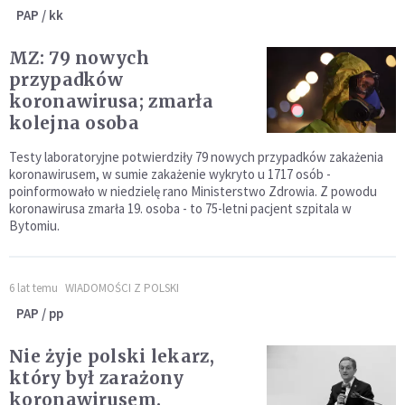
PAP / kk
MZ: 79 nowych
przypadków
koronawirusa; zmarła
kolejna osoba
Testy laboratoryjne potwierdziły 79 nowych przypadków zakażenia
koronawirusem, w sumie zakażenie wykryto u 1717 osób -
poinformowało w niedzielę rano Ministerstwo Zdrowia. Z powodu
koronawirusa zmarła 19. osoba - to 75-letni pacjent szpitala w
Bytomiu.
6 lat temu
WIADOMOŚCI Z POLSKI
PAP / pp
Nie żyje polski lekarz,
który był zarażony
koronawirusem.