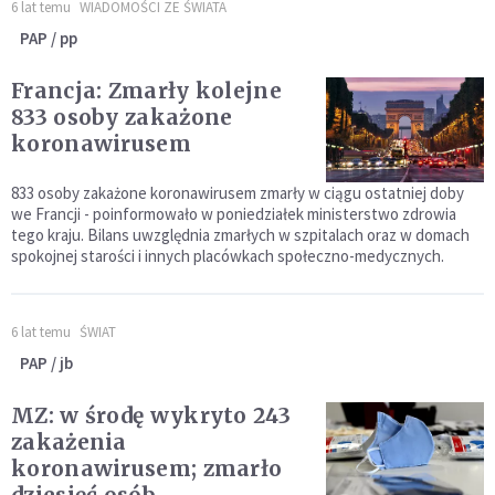
6 lat temu
WIADOMOŚCI ZE ŚWIATA
PAP / pp
Francja: Zmarły kolejne
833 osoby zakażone
koronawirusem
833 osoby zakażone koronawirusem zmarły w ciągu ostatniej doby
we Francji - poinformowało w poniedziałek ministerstwo zdrowia
tego kraju. Bilans uwzględnia zmarłych w szpitalach oraz w domach
spokojnej starości i innych placówkach społeczno-medycznych.
6 lat temu
ŚWIAT
PAP / jb
MZ: w środę wykryto 243
zakażenia
koronawirusem; zmarło