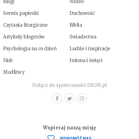
Blogi
Wideo
Serwis papieski
Duchowość
Czytania liturgiczne
Biblia
Artykuły blogerów
Świadectwa
Psychologia na co dzień
Ludzie i inspiracje
Ślub
Imiona i święci
Modlitwy
Dołącz do społeczności DEON.pl
Wspieraj naszą misję
WSPOMÓŻ NAS