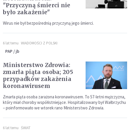
"Przyczyną śmierci nie
było zakażenie"
Wirus nie był bezpośrednią przyczyną jego śmierci.
6 lat temu
WIADOMOŚCI Z POLSKI
PAP / jb
Ministerstwo Zdrowia:
zmarła piąta osoba; 205
przypadków zakażenia
koronawirusem
Zmarła piąta osoba zarażona koronawirusem. To 57-letni mężczyzna,
który miał choroby współistniejące. Hospitalizowany był Wałbrzychu
– poinformowało we wtorek rano Ministerstwo Zdrowia.
6 lat temu
ŚWIAT