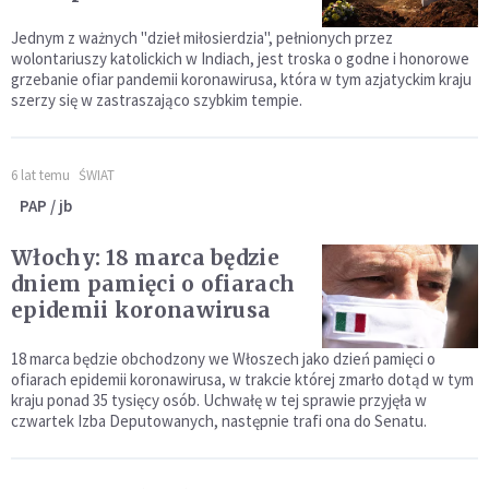
Jednym z ważnych "dzieł miłosierdzia", pełnionych przez
wolontariuszy katolickich w Indiach, jest troska o godne i honorowe
grzebanie ofiar pandemii koronawirusa, która w tym azjatyckim kraju
szerzy się w zastraszająco szybkim tempie.
6 lat temu
ŚWIAT
PAP / jb
Włochy: 18 marca będzie
dniem pamięci o ofiarach
epidemii koronawirusa
18 marca będzie obchodzony we Włoszech jako dzień pamięci o
ofiarach epidemii koronawirusa, w trakcie której zmarło dotąd w tym
kraju ponad 35 tysięcy osób. Uchwałę w tej sprawie przyjęła w
czwartek Izba Deputowanych, następnie trafi ona do Senatu.