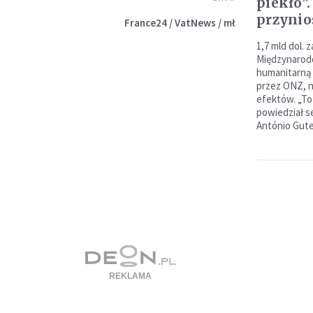
piekło”
przynio
France24 / VatNews / mł
1,7 mld dol. 
Międzynarod
humanitarną
przez ONZ, n
efektów. „To 
powiedział s
António Gute