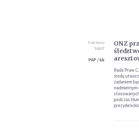
ONZ pr
5 lat temu
ŚWIAT
śledztwo
areszto
PAP / kk
Rada Praw C
środę utworz
zadaniem będ
nadmiernym uż
stosowanych 
podczas tłu
prezydenckic