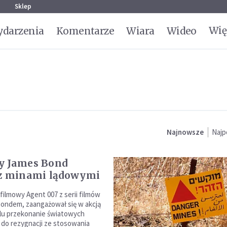
g
Sklep
Wię
darzenia
Komentarze
Wiara
Wideo
Najnowsze
Najp
y James Bond
 z minami lądowymi
 filmowy Agent 007 z serii filmów
ondem, zaangażował się w akcją
lu przekonanie światowych
do rezygnacji ze stosowania