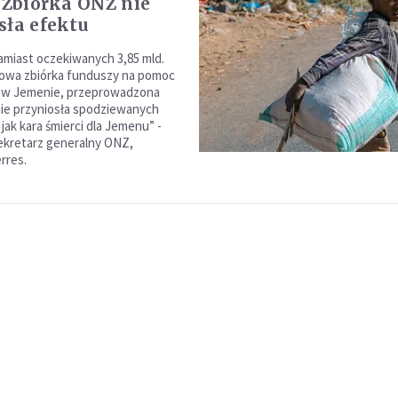
. Zbiórka ONZ nie
sła efektu
zamiast oczekiwanych 3,85 mld.
owa zbiórka funduszy na pomoc
 w Jemenie, przeprowadzona
ie przyniosła spodziewanych
jak kara śmierci dla Jemenu” -
ekretarz generalny ONZ,
rres.