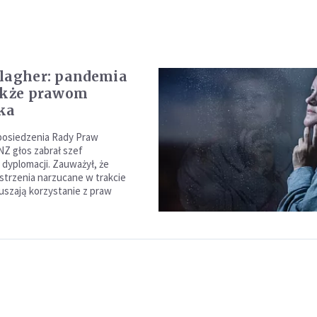
lagher: pandemia
akże prawom
ka
posiedzenia Rady Praw
Z głos zabrał szef
 dyplomacji. Zauważył, że
strzenia narzucane w trakcie
uszają korzystanie z praw