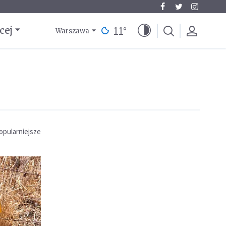
11
°
cej
Warszawa
opularniejsze