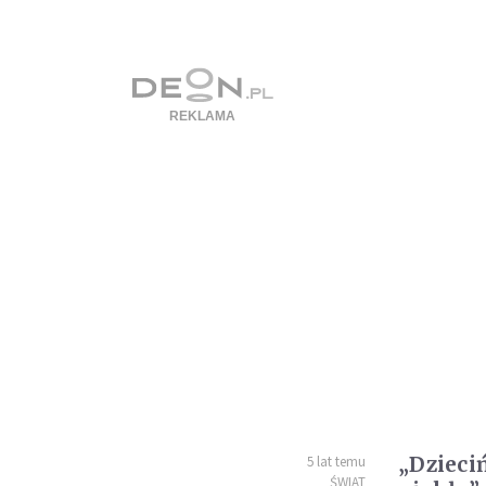
„Dzieci
5 lat temu
ŚWIAT