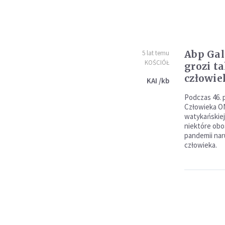
Abp Gal
5 lat temu
KOŚCIÓŁ
grozi t
człowie
KAI /kb
Podczas 46. 
Człowieka ON
watykańskiej
niektóre obo
pandemii nar
człowieka.