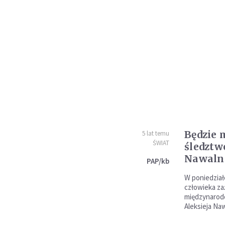
Będzie 
5 lat temu
ŚWIAT
śledztw
Nawaln
PAP/kb
W poniedział
człowieka z
międzynarodo
Aleksieja Na