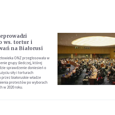
zeprowadzi
 ws. tortur i
wań na Białorusi
złowieka ONZ przegłosowała w
enie grupy śledczej, której
zie sprawdzenie doniesień o
yciu siły i torturach
przez białoruskie władze
mienia protestów po wyborach
h w 2020 roku.