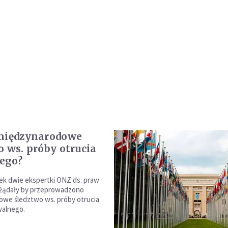
międzynarodowe
o ws. próby otrucia
ego?
ek dwie ekspertki ONZ ds. praw
ażądały by przeprowadzono
we śledztwo ws. próby otrucia
walnego.