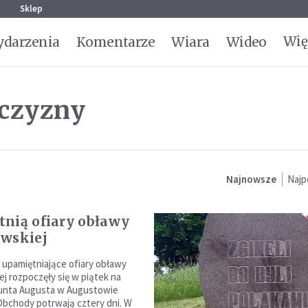
g
Sklep
Wię
darzenia
Komentarze
Wiara
Wideo
zczyzny
Najnowsze
Najp
nią ofiary obławy
wskiej
 upamiętniające ofiary obławy
j rozpoczęły się w piątek na
nta Augusta w Augustowie
 Obchody potrwają cztery dni. W