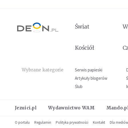
Świat
W
Kościół
C
Wybrane kategorie
Serwis papieski
Artykuły blogerów
Ślub
I
Jezuici.pl
Wydawnictwo WAM
Mando.p
O portalu
Regulamin
Polityka prywatności
Kontakt
Dla medió