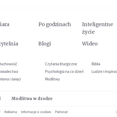
iara
Po godzinach
Inteligentne
życie
zytelnia
Blogi
Wideo
Duchowość
Czytania liturgiczne
Biblia
Świadectwa
Psychologia na co dzień
Ludzie i inspira
miona i święci
Modlitwy
l
Modlitwa w drodze
w
Reklama
Informacje o cookies
Patronat