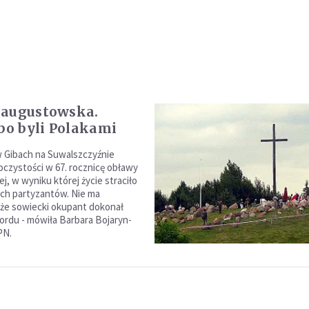
 augustowska.
 bo byli Polakami
w Gibach na Suwalszczyźnie
roczystości w 67. rocznicę obławy
, w wyniku której życie straciło
kich partyzantów. Nie ma
 że sowiecki okupant dokonał
rdu - mówiła Barbara Bojaryn-
PN.