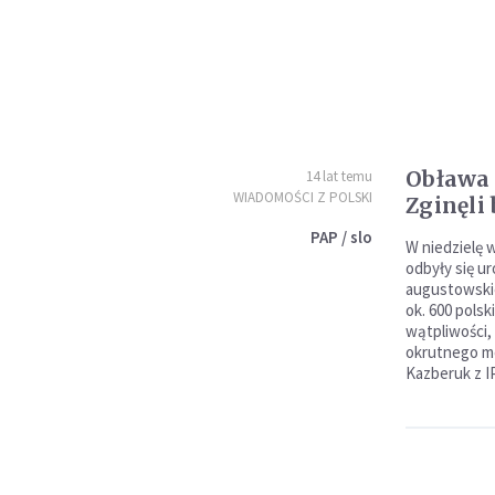
Obława
14 lat temu
WIADOMOŚCI Z POLSKI
Zginęli
PAP / slo
W niedzielę 
odbyły się u
augustowskiej
ok. 600 pols
wątpliwości,
okrutnego mo
Kazberuk z I