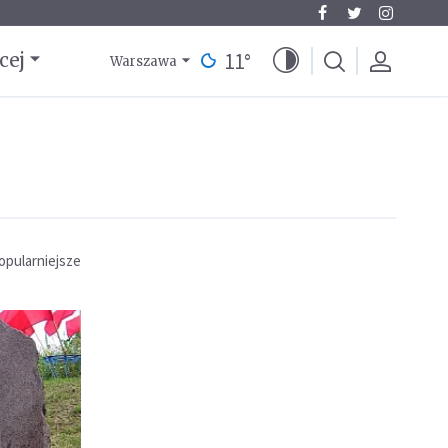
11
°
cej
Warszawa
opularniejsze