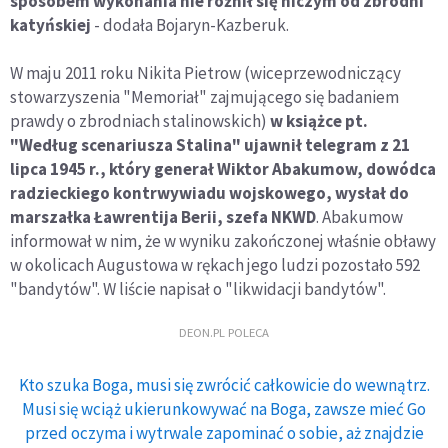
sposobem wykonania nie różnił się niczym od zbrodni
katyńskiej
- dodała Bojaryn-Kazberuk.
W maju 2011 roku Nikita Pietrow (wiceprzewodniczący
stowarzyszenia "Memoriał" zajmującego się badaniem
prawdy o zbrodniach stalinowskich)
w książce pt.
"Według scenariusza Stalina" ujawnił telegram z 21
lipca 1945 r., który generał Wiktor Abakumow, dowódca
radzieckiego kontrwywiadu wojskowego, wysłał do
marszałka Ławrentija Berii, szefa NKWD
. Abakumow
informował w nim, że w wyniku zakończonej właśnie obławy
w okolicach Augustowa w rękach jego ludzi pozostało 592
"bandytów". W liście napisał o "likwidacji bandytów".
DEON.PL POLECA
Kto szuka Boga, musi się zwrócić całkowicie do wewnątrz.
Musi się wciąż ukierunkowywać na Boga, zawsze mieć Go
przed oczyma i wytrwale zapominać o sobie, aż znajdzie