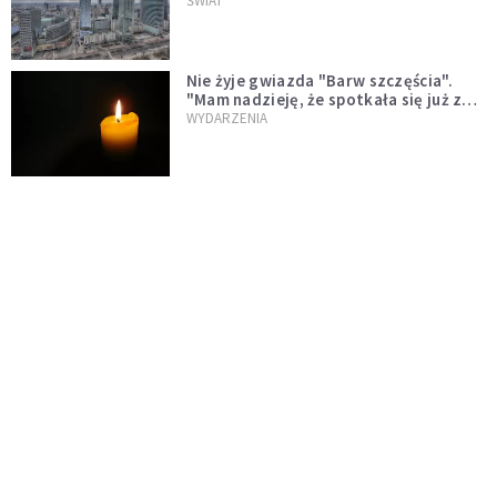
ŚWIAT
Nie żyje gwiazda "Barw szczęścia".
"Mam nadzieję, że spotkała się już z
Bogiem, którego tak bardzo kochała"
WYDARZENIA