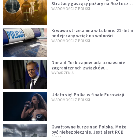
Strażacy gaszący pożary na Roztoczu
opublikowali niezwykłe zdjęcie
WIADOMOŚCI Z POLSKI
Krwawa strzelanina w Lubinie. 21-letni
podejrzany wciąż na wolności
WIADOMOŚCI Z POLSKI
Donald Tusk zapowiada uznawanie
zagranicznych związków
jednopłciowych. "Państwo oblało ten
WYDARZENIA
test"
Udało się! Polka w finale Eurowizji
WIADOMOŚCI Z POLSKI
Gwałtowne burze nad Polską. Może
być niebezpiecznie. Jest alert RCB