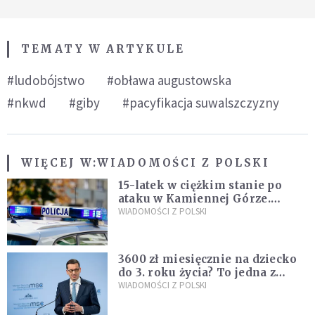
TEMATY W ARTYKULE
#ludobójstwo
#obława augustowska
#nkwd
#giby
#pacyfikacja suwalszczyzny
WIĘCEJ W:
WIADOMOŚCI Z POLSKI
15-latek w ciężkim stanie po
ataku w Kamiennej Górze.
Policja zatrzymała dwóch
WIADOMOŚCI Z POLSKI
nastolatków
3600 zł miesięcznie na dziecko
do 3. roku życia? To jedna z
propozycji programu "Rozwój
WIADOMOŚCI Z POLSKI
Plus"