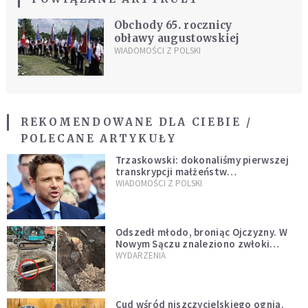
Obchody 65. rocznicy
obławy augustowskiej
WIADOMOŚCI Z POLSKI
REKOMENDOWANE DLA CIEBIE /
POLECANE ARTYKUŁY
Trzaskowski: dokonaliśmy pierwszej
transkrypcji małżeństw
jednopłciowych. “Tak jak
WIADOMOŚCI Z POLSKI
zapowiadałem, bez zwłoki,
natychmiast”
Odszedł młodo, broniąc Ojczyzny. W
Nowym Sączu znaleziono zwłoki
mężczyzny z czasów potopu
WYDARZENIA
szwedzkiego
Cud wśród niszczycielskiego ognia.