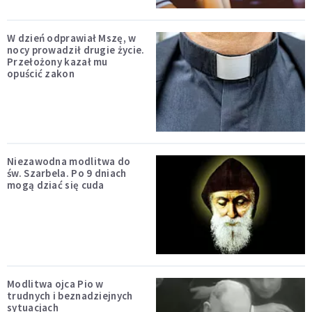
W dzień odprawiał Mszę, w
nocy prowadził drugie życie.
Przełożony kazał mu
opuścić zakon
Niezawodna modlitwa do
św. Szarbela. Po 9 dniach
mogą dziać się cuda
Modlitwa ojca Pio w
trudnych i beznadziejnych
sytuacjach