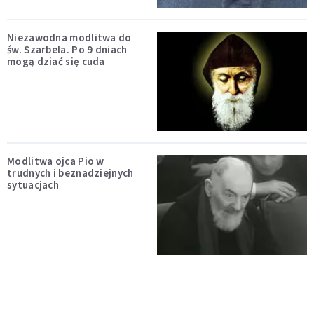
Niezawodna modlitwa do
św. Szarbela. Po 9 dniach
mogą dziać się cuda
Modlitwa ojca Pio w
trudnych i beznadziejnych
sytuacjach