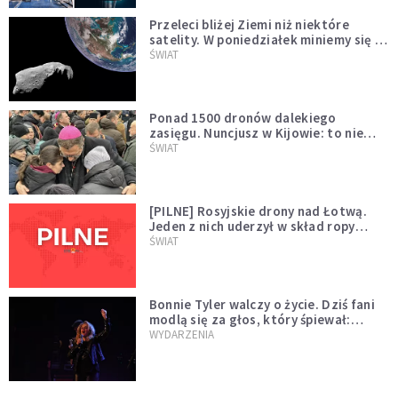
Przeleci bliżej Ziemi niż niektóre
satelity. W poniedziałek miniemy się z
asteroidą, która poprzedzi znacznie
ŚWIAT
większego "gościa"
Ponad 1500 dronów dalekiego
zasięgu. Nuncjusz w Kijowie: to nie
wygląda na wolę zakończenia wojny
ŚWIAT
[PILNE] Rosyjskie drony nad Łotwą.
Jeden z nich uderzył w skład ropy
naftowej
ŚWIAT
Bonnie Tyler walczy o życie. Dziś fani
modlą się za głos, który śpiewał:
"Lord, help me"
WYDARZENIA