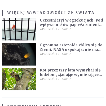
WIĘCEJ W:
WIADOMOŚCI ZE ŚWIATA
Uczestniczył w egzekucjach. Pod
wpływem słów papieża zmienił
zdanie
WIADOMOŚCI ZE ŚWIATA
Ogromna asteroida zbliży się do
Ziemi. NASA uspokaja: nie ma
zagrożenia
WIADOMOŚCI ZE ŚWIATA
Kot przez trzy lata wymykał się
ludziom, zjadając wymierające
kaczki. W końcu popełnił
WIADOMOŚCI ZE ŚWIATA
fatalny błąd