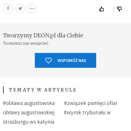
Tworzymy DEON.pl dla Ciebie
Tu możesz nas wesprzeć.
WSPOMÓŻ NAS
TEMATY W ARTYKULE
#obława augustowska
#związek pamięci ofiar
obławy augustowskiej
#wyrok trybunału w
strasburgu ws katynia