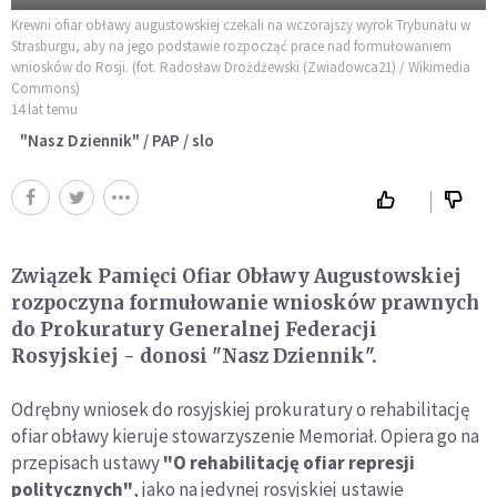
Krewni ofiar obławy augustowskiej czekali na wczorajszy wyrok Trybunału w
Strasburgu, aby na jego podstawie rozpocząć prace nad formułowaniem
wniosków do Rosji. (fot. Radosław Drożdżewski (Zwiadowca21) / Wikimedia
Commons)
14 lat temu
"Nasz Dziennik" / PAP / slo
Związek Pamięci Ofiar Obławy Augustowskiej
rozpoczyna formułowanie wniosków prawnych
do Prokuratury Generalnej Federacji
Rosyjskiej - donosi "Nasz Dziennik".
Odrębny wniosek do rosyjskiej prokuratury o rehabilitację
ofiar obławy kieruje stowarzyszenie Memoriał. Opiera go na
przepisach ustawy
"O rehabilitację ofiar represji
politycznych"
, jako na jedynej rosyjskiej ustawie