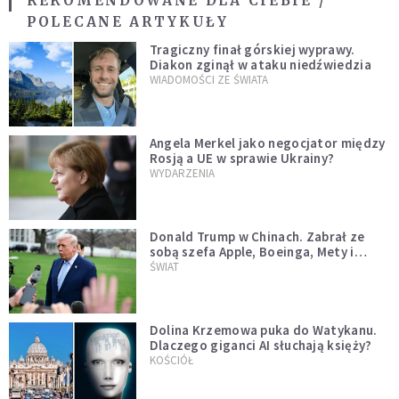
REKOMENDOWANE DLA CIEBIE /
POLECANE ARTYKUŁY
Tragiczny finał górskiej wyprawy.
Diakon zginął w ataku niedźwiedzia
WIADOMOŚCI ZE ŚWIATA
Angela Merkel jako negocjator między
Rosją a UE w sprawie Ukrainy?
WYDARZENIA
Donald Trump w Chinach. Zabrał ze
sobą szefa Apple, Boeinga, Mety i
Muska
ŚWIAT
Dolina Krzemowa puka do Watykanu.
Dlaczego giganci AI słuchają księży?
KOŚCIÓŁ