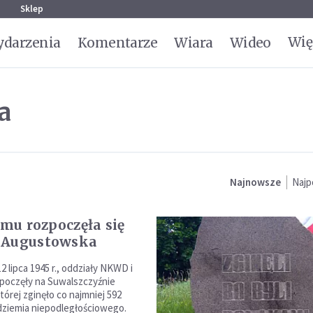
g
Sklep
Wię
darzenia
Komentarze
Wiara
Wideo
a
Najnowsze
Najp
emu rozpoczęła się
 Augustowska
12 lipca 1945 r., oddziały NKWD i
poczęły na Suwalszczyźnie
tórej zginęło co najmniej 592
dziemia niepodległościowego.