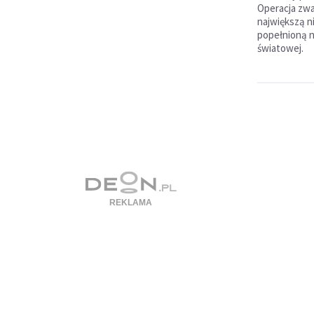
Operacja zw
największą n
popełnioną n
światowej.