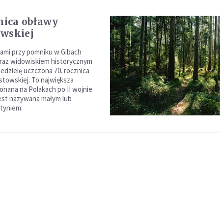
znica obławy
wskiej
ami przy pomniku w Gibach
oraz widowiskiem historycznym
iedzielę uczczona 70. rocznica
towskiej. To największa
onana na Polakach po II wojnie
est nazywana małym lub
tyniem.