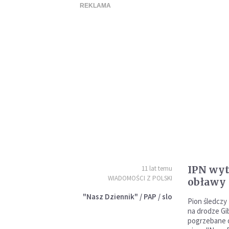
IPN wyt
11 lat temu
WIADOMOŚCI Z POLSKI
obławy 
"Nasz Dziennik" / PAP / slo
Pion śledczy 
na drodze Gi
pogrzebane o