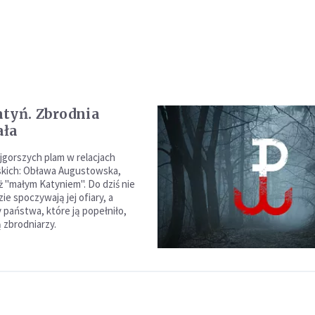
tyń. Zbrodnia
ała
ajgorszych plam w relacjach
skich: Obława Augustowska,
 "małym Katyniem". Do dziś nie
e spoczywają jej ofiary, a
 państwa, które ją popełniło,
 zbrodniarzy.