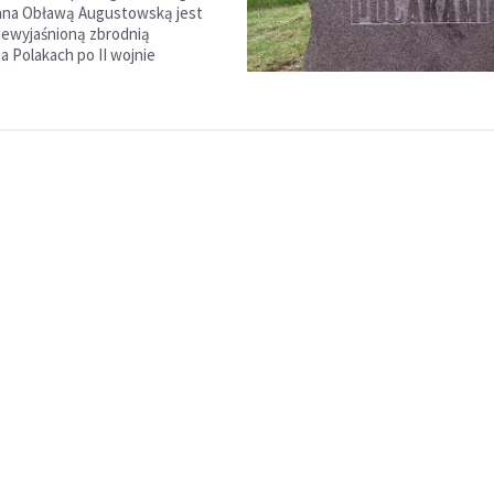
ana Obławą Augustowską jest
iewyjaśnioną zbrodnią
a Polakach po II wojnie