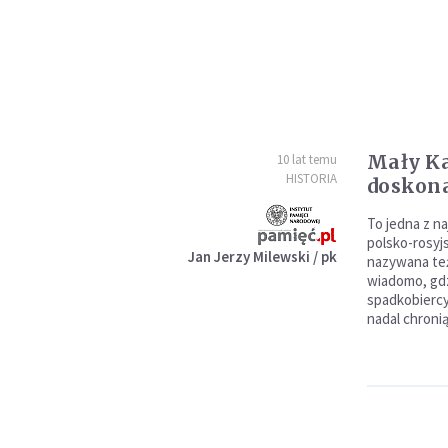
Mały Ka
10 lat temu
HISTORIA
doskon
To jedna z n
polsko-rosyj
Jan Jerzy Milewski / pk
nazywana też
wiadomo, gdzi
spadkobiercy
nadal chronią