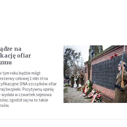
iądze na
kację ofiar
izmu
w tym roku będzie mógł
 rezerwy celowej 1 mln zł na
tyfikacyjne DNA szczątków ofiar
ej bezpieki. Pozytywną opinię
e wydała w czwartek sejmowa
sów; zgodził się na to także
ansów.