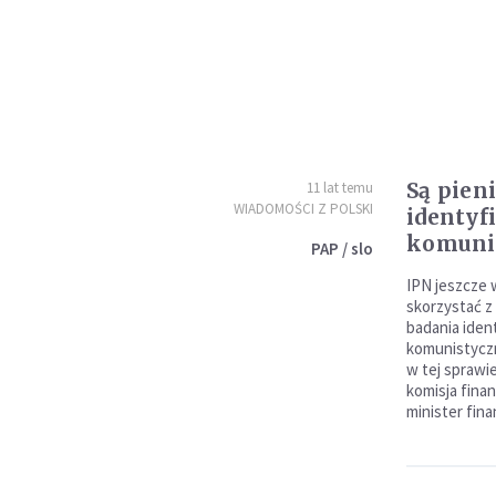
Są pien
11 lat temu
WIADOMOŚCI Z POLSKI
identyfi
komun
PAP / slo
IPN jeszcze 
skorzystać z
badania iden
komunistyczn
w tej sprawi
komisja finan
minister fin