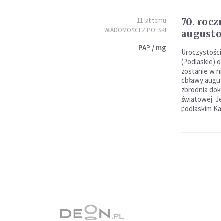
70. roc
11 lat temu
WIADOMOŚCI Z POLSKI
augusto
PAP / mg
Uroczystości
(Podlaskie) 
zostanie w n
obławy augus
zbrodnia dok
światowej. J
podlaskim Ka