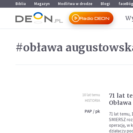
Przejdź do menu głównego
Przejdź do treści
Biblia
Magazyn
Modlitwa w drodze
Blogi
faceBó
Wy
Radio DEON
#obława augustowsk
71 lat t
10 lat temu
HISTORIA
Obława
PAP / pk
71 lat temu, 
SMIERSZ roz
operację, w k
działaczy po