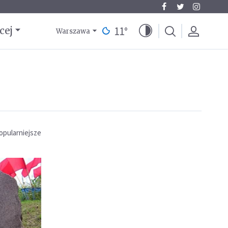
11
°
cej
Warszawa
opularniejsze