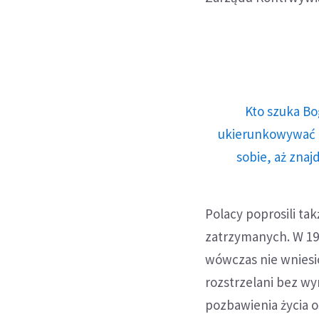
Kto szuka Bo
ukierunkowywać n
sobie, aż znaj
Polacy poprosili ta
zatrzymanych. W 199
wówczas nie wniesio
rozstrzelani bez w
pozbawienia życia o