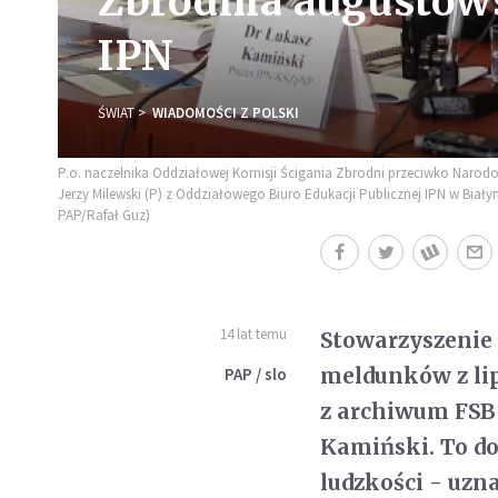
Zbrodnia augustow
IPN
ŚWIAT
WIADOMOŚCI Z POLSKI
P.o. naczelnika Oddziałowej Komisji Ścigania Zbrodni przeciwko Narodow
Jerzy Milewski (P) z Oddziałowego Biuro Edukacji Publicznej IPN w Biały
PAP/Rafał Guz)
14 lat temu
Stowarzyszenie
meldunków z lip
PAP / slo
z archiwum FSB
Kamiński. To do
ludzkości - uzna