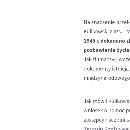
Na znaczenie prze
Kulikowski z IPN. -
1945 r. dokonano 
pozbawienie życia
Jak tłumaczył, wcze
dokumenty istnieją
międzynarodowego p
Jak mówił Kulikowsk
wniosek o pomoc pr
zastępcy naczelnik
Zarządu Kontrwywiad