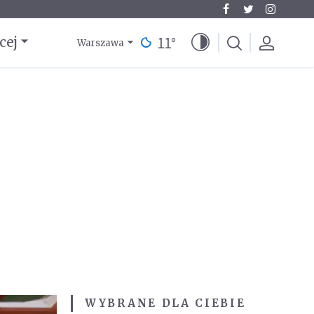
11
°
cej
Warszawa
WYBRANE DLA CIEBIE