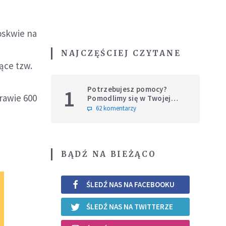
oskwie na
NAJCZĘŚCIEJ CZYTANE
ące tzw.
Potrzebujesz pomocy?
1
rawie 600
Pomodlimy się w Twojej
intencji
62 komentarzy
BĄDŹ NA BIEŻĄCO
ŚLEDŹ NAS NA FACEBOOKU
ŚLEDŹ NAS NA TWITTERZE