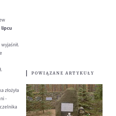
iew
 lipcu
o
 wyjaśnił.
ie
.
POWIĄZANE ARTYKUŁY
ka złożyła
i -
czelnika