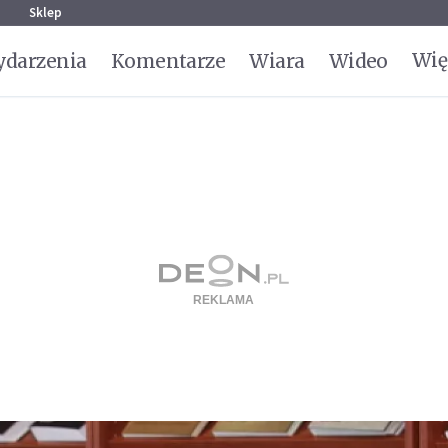
g
Sklep
Wię
darzenia
Komentarze
Wiara
Wideo