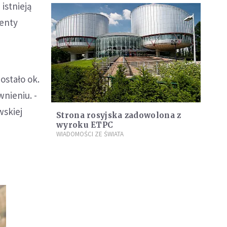
istnieją
menty
ostało ok.
nieniu. -
wskiej
Strona rosyjska zadowolona z
wyroku ETPC
WIADOMOŚCI ZE ŚWIATA