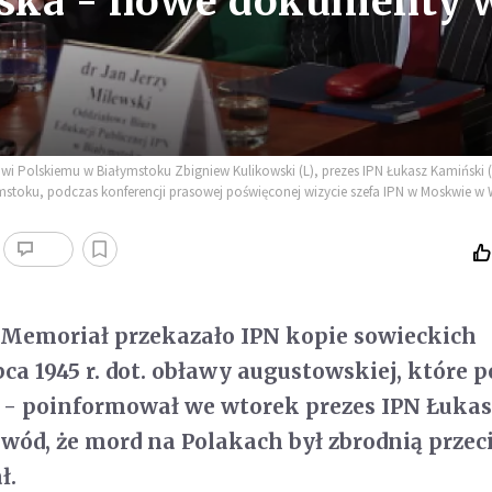
ska - nowe dokumenty 
i Polskiemu w Białymstoku Zbigniew Kulikowski (L), prezes IPN Łukasz Kamiński (
mstoku, podczas konferencji prasowej poświęconej wizycie szefa IPN w Moskwie w W
 Memoriał przekazało IPN kopie sowieckich
ca 1945 r. dot. obławy augustowskiej, które 
 - poinformował we wtorek prezes IPN Łukas
wód, że mord na Polakach był zbrodnią przec
ł.