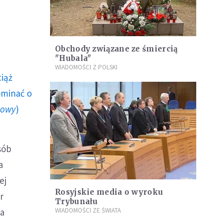
Obchody związane ze śmiercią
"Hubala"
WIADOMOŚCI Z POLSKI
ciąż
ominać o
howy
)
sób
a
ej
Rosyjskie media o wyroku
r
Trybunału
ia
WIADOMOŚCI ZE ŚWIATA