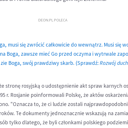
DEON.PL POLECA
ga, musi się zwrócić całkowicie do wewnątrz. Musi się w
a Boga, zawsze mieć Go przed oczyma i wytrwale zap
dzie Boga, swój prawdziwy skarb. (Sprawdź:
Rozwój duc
kże stronę rosyjską o udostępnienie akt spraw karnych o
5 r. Rosjanie poinformowali Polskę, że aktów oskarżeni
no. "Oznacza to, że ci ludzie zostali najprawdopodobni
yroków. Te dokumenty jednoznacznie wskazują na zamia
sób tylko dlatego, że byli członkami polskiego podziem