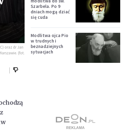
w
modlitwa do św.
Szarbela. Po 9
dniach mogą dziać
się cuda
Modlitwa ojca Pio
w trudnych i
beznadziejnych
C) oraz dr Jan
sytuacjach
arszawie. (fot.
pochodzą
z
iw