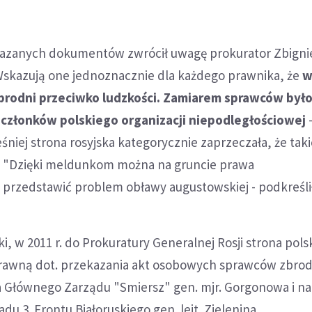
kazanych dokumentów zwrócił uwagę prokurator Zbign
 Wskazują one jednoznacznie dla każdego prawnika, że
w
zbrodni przeciwko ludzkości. Zamiarem sprawców był
 członków polskiego organizacji niepodległościowej
-
śniej strona rosyjska kategorycznie zaprzeczała, że tak
. "Dzięki meldunkom można na gruncie prawa
rzedstawić problem obławy augustowskiej - podkreślił
i, w 2011 r. do Prokuratury Generalnej Rosji strona pols
awną dot. przekazania akt osobowych sprawców zbrodn
a Głównego Zarządu "Smiersz" gen. mjr. Gorgonowa i na
u 3. Frontu Białoruskiego gen. lejt. Zielenina.