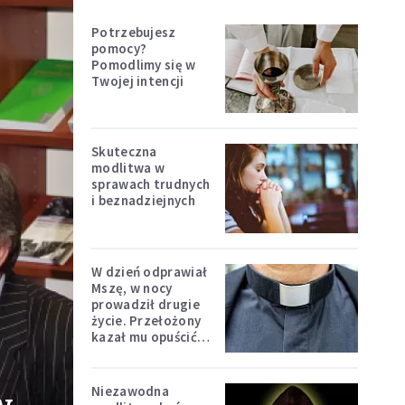
Potrzebujesz
pomocy?
Pomodlimy się w
Twojej intencji
Skuteczna
modlitwa w
sprawach trudnych
i beznadziejnych
W dzień odprawiał
Mszę, w nocy
prowadził drugie
życie. Przełożony
kazał mu opuścić
zakon
Niezawodna