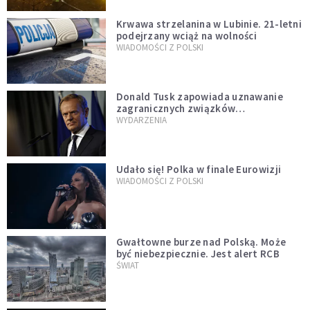
Krwawa strzelanina w Lubinie. 21-letni
podejrzany wciąż na wolności
WIADOMOŚCI Z POLSKI
Donald Tusk zapowiada uznawanie
zagranicznych związków
jednopłciowych. "Państwo oblało ten
WYDARZENIA
test"
Udało się! Polka w finale Eurowizji
WIADOMOŚCI Z POLSKI
Gwałtowne burze nad Polską. Może
być niebezpiecznie. Jest alert RCB
ŚWIAT