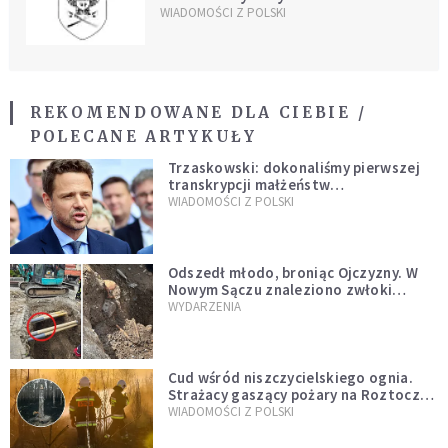
WIADOMOŚCI Z POLSKI
REKOMENDOWANE DLA CIEBIE /
POLECANE ARTYKUŁY
Trzaskowski: dokonaliśmy pierwszej
transkrypcji małżeństw
jednopłciowych. “Tak jak
WIADOMOŚCI Z POLSKI
zapowiadałem, bez zwłoki,
natychmiast”
Odszedł młodo, broniąc Ojczyzny. W
Nowym Sączu znaleziono zwłoki
mężczyzny z czasów potopu
WYDARZENIA
szwedzkiego
Cud wśród niszczycielskiego ognia.
Strażacy gaszący pożary na Roztoczu
opublikowali niezwykłe zdjęcie
WIADOMOŚCI Z POLSKI