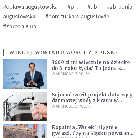
#obława augustowska
#prl
#ub
#zbrodnia
augustowska
#dom turka w augustowie
#zbrodnie ub
WIĘCEJ W:
WIADOMOŚCI Z POLSKI
3600 zł miesięcznie na dziecko
do 3. roku życia? To jedna z
propozycji programu "Rozwój
WIADOMOŚCI Z POLSKI
Plus"
Sejm odrzucił projekt dotyczący
darmowej wody z kranu w
restauracjach
WIADOMOŚCI Z POLSKI
Kopalnia „Wujek” sięgnie
gwiazd. Czy na Śląsku powstanie