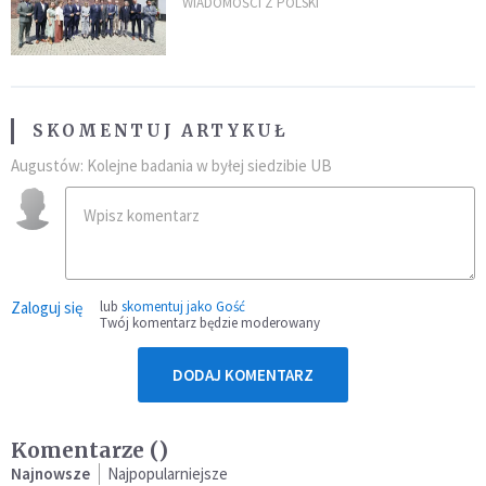
„Dolina Krzemowa”?
WIADOMOŚCI Z POLSKI
SKOMENTUJ ARTYKUŁ
Augustów: Kolejne badania w byłej siedzibie UB
Zaloguj się
lub
skomentuj jako Gość
Twój komentarz będzie moderowany
DODAJ KOMENTARZ
Komentarze (
)
Najnowsze
Najpopularniejsze