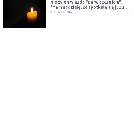
Nie żyje gwiazda "Barw szczęścia".
"Mam nadzieję, że spotkała się już z
Bogiem, którego tak bardzo kochała"
WYDARZENIA