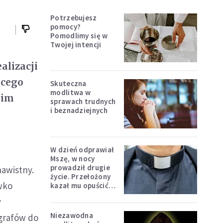
Potrzebujesz
pomocy?
Pomodlimy się w
Twojej intencji
alizacji
ącego
Skuteczna
modlitwa w
gim
sprawach trudnych
i beznadziejnych
W dzień odprawiał
Mszę, w nocy
prowadził drugie
nawistny.
życie. Przełożony
wko
kazał mu opuścić
zakon
y
Niezawodna
agrafów do