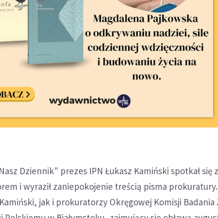
"Nasz Dziennik" prezes IPN Łukasz Kamiński spotkał się 
em i wyraził zaniepokojenie treścią pisma prokuratury.
amiński, jak i prokuratorzy Okręgowej Komisji Badania
 Polskiemu w Białymstoku, zajmujący sie obławą augu