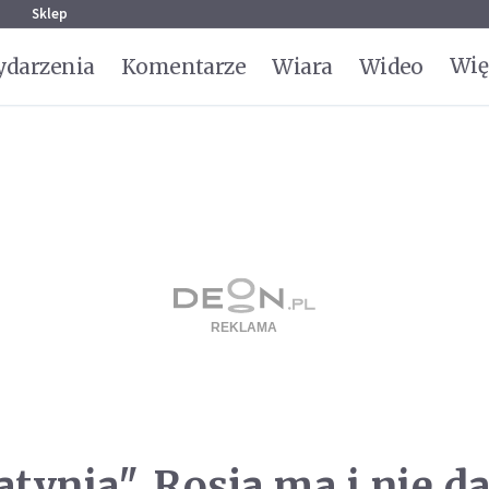
g
Sklep
Wię
darzenia
Komentarze
Wiara
Wideo
tynia". Rosja ma i nie d