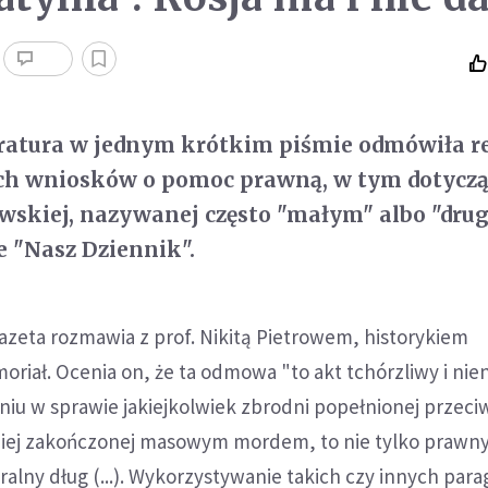
ratura w jednym krótkim piśmie odmówiła re
kich wniosków o pomoc prawną, w tym dotycz
wskiej, nazywanej często "małym" albo "dru
e "Nasz Dziennik".
azeta rozmawia z prof. Nikitą Pietrowem, historykiem
riał. Ocenia on, że ta odmowa "to akt tchórzliwy i nie
u w sprawie jakiejkolwiek zbrodni popełnionej przeci
ziej zakończonej masowym mordem, to nie tylko prawn
ralny dług (...). Wykorzystywanie takich czy innych par