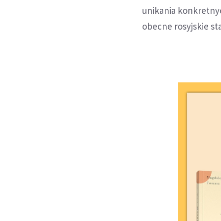
unikania konkretnyc
obecne rosyjskie st