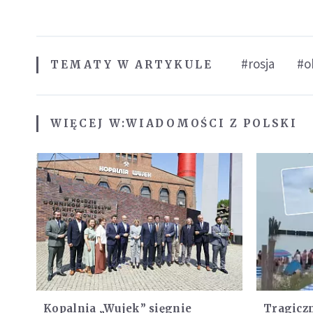
#rosja
#o
TEMATY W ARTYKULE
WIĘCEJ W:
WIADOMOŚCI Z POLSKI
Kopalnia „Wujek” sięgnie
Tragiczn