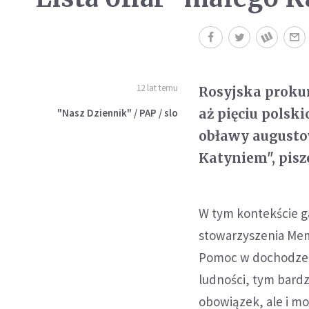
12 lat temu
Rosyjska proku
aż pięciu pols
"Nasz Dziennik" / PAP / slo
obławy augusto
Katyniem", pisz
W tym kontekście g
stowarzyszenia Memo
Pomoc w dochodzeni
ludności, tym bard
obowiązek, ale i mo