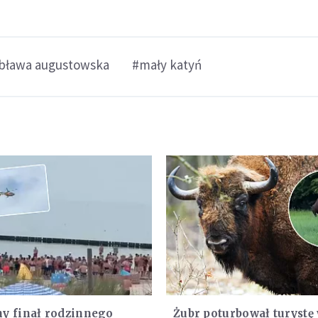
bława augustowska
#mały katyń
y finał rodzinnego
Żubr poturbował turystę