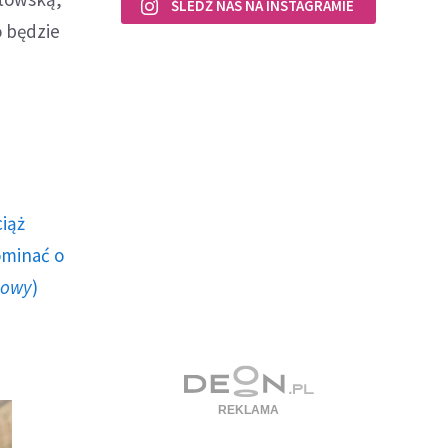
ŚLEDŹ NAS NA INSTAGRAMIE
o będzie
ciąż
ominać o
howy
)