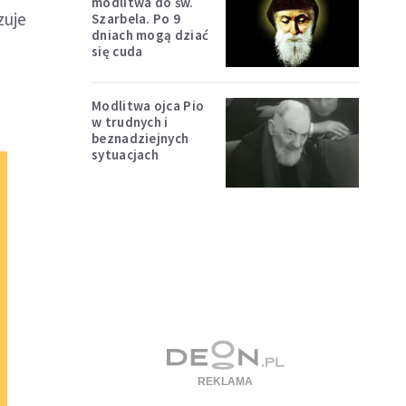
modlitwa do św.
zuje
Szarbela. Po 9
dniach mogą dziać
się cuda
Modlitwa ojca Pio
w trudnych i
beznadziejnych
sytuacjach