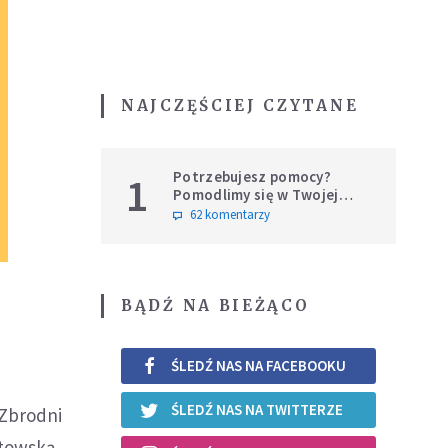
NAJCZĘŚCIEJ CZYTANE
Potrzebujesz pomocy?
1
Pomodlimy się w Twojej
intencji
62 komentarzy
BĄDŹ NA BIEŻĄCO
z
ŚLEDŹ NAS NA FACEBOOKU
ŚLEDŹ NAS NA TWITTERZE
 Zbrodni
stowską,