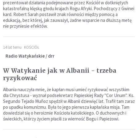
prezentował działania podejmowane przez Kościół w dotkniętych
katastrofalną klęską głodu krajach Rogu Afryki. Pochodzący z Gwinei
kard. Robert Sarah postawił znak równości między pomocą a
edukacją, bez której, jak zauważył, żadne wsparcie na dłuższą metę
nie przyniesie efektów.
14 lat temu
KOŚCIÓŁ
Radio Watykańskie / drr
W Watykanie jak w Albanii - trzeba
ryzykować
Albania nauczyła mnie, że kapłan musi umieć ryzykować wszystkim
dla Chrystusa - wyznał podsekretarz Papieskiej Rady "Cor Unum". Ks.
Segundo Tejado Muñoz spędził w Albanii dziewięć lat. Trafił tam zaraz
po upadku komunizmu. Była to jego pierwsza kapłańska misja. Tam
dowiedział się o heroizmie Kościoła katolickiego. O duchownych i
świeckich, którzy życiem płacili za wierność Bogu i Papieżowi.