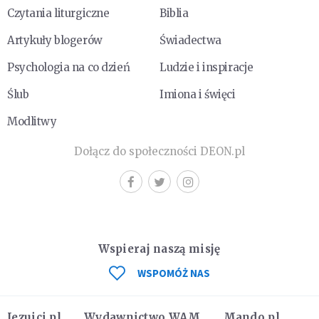
Czytania liturgiczne
Biblia
Artykuły blogerów
Świadectwa
Psychologia na co dzień
Ludzie i inspiracje
Ślub
Imiona i święci
Modlitwy
Dołącz do społeczności DEON.pl
Wspieraj naszą misję
WSPOMÓŻ NAS
Jezuici.pl
Wydawnictwo WAM
Mando.pl