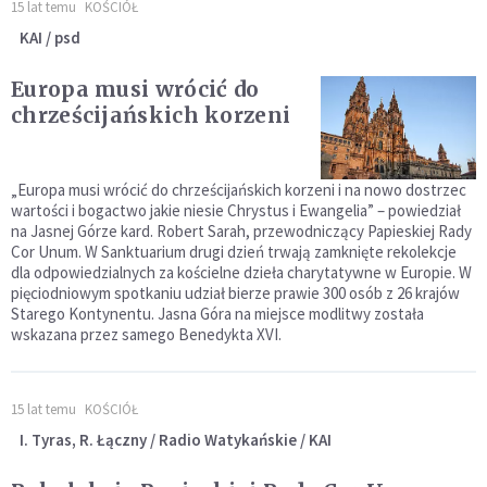
15 lat temu
KOŚCIÓŁ
KAI / psd
Europa musi wrócić do
chrześcijańskich korzeni
„Europa musi wrócić do chrześcijańskich korzeni i na nowo dostrzec
wartości i bogactwo jakie niesie Chrystus i Ewangelia” – powiedział
na Jasnej Górze kard. Robert Sarah, przewodniczący Papieskiej Rady
Cor Unum. W Sanktuarium drugi dzień trwają zamknięte rekolekcje
dla odpowiedzialnych za kościelne dzieła charytatywne w Europie. W
pięciodniowym spotkaniu udział bierze prawie 300 osób z 26 krajów
Starego Kontynentu. Jasna Góra na miejsce modlitwy została
wskazana przez samego Benedykta XVI.
15 lat temu
KOŚCIÓŁ
I. Tyras, R. Łączny / Radio Watykańskie / KAI