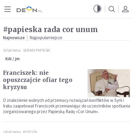
Przejdź do menu głównego
Przejdź do treści
#papieska rada cor unum
Najnowsze
Najpopularniejsze
10 lat temu
SERWIS PAPIESKI
KAI / jm
Franciszek: nie
opuszczajcie ofiar tego
kryzysu
O znalezienie wolnych od przemocy rozwiązań konfliktów w Syrii i
Iraku zaapelował Franciszek przemawiając do uczestników spotkania
zorganizowanego przez Papieską Radę «Cor Unum».
14 lat temu
KOŚCIÓŁ