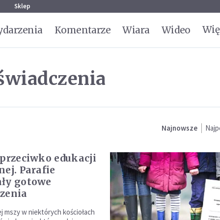
g
Sklep
Wię
darzenia
Komentarze
Wiara
Wideo
świadczenia
Najnowsze
Najp
 przeciwko edukacji
nej. Parafie
ały gotowe
zenia
ej mszy w niektórych kościołach