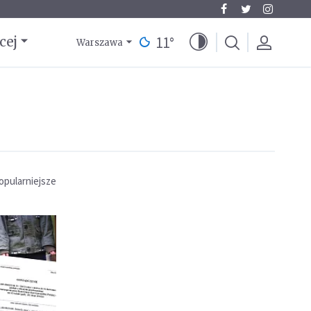
11
°
cej
Warszawa
opularniejsze