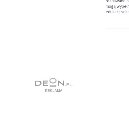
rozdawano oś
mogą wypełni
edukacji seks