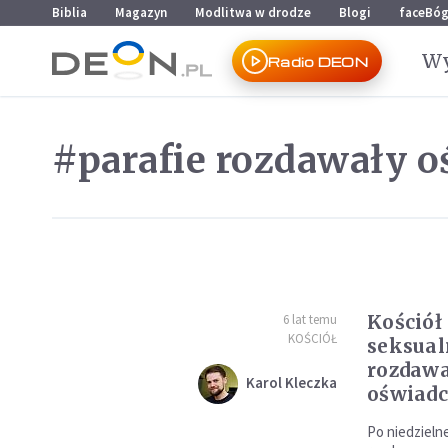
Przejdź do menu głównego
Przejdź do treści
Biblia
Magazyn
Modlitwa w drodze
Blogi
faceBó
Wy
Radio DEON
#parafie rozdawały o
Kościół
6 lat temu
KOŚCIÓŁ
seksual
rozdaw
Karol Kleczka
oświadc
Po niedzieln