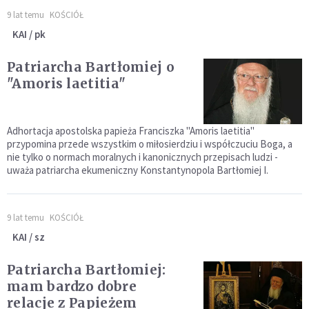
9 lat temu
KOŚCIÓŁ
KAI / pk
Patriarcha Bartłomiej o
"Amoris laetitia"
Adhortacja apostolska papieża Franciszka "Amoris laetitia"
przypomina przede wszystkim o miłosierdziu i współczuciu Boga, a
nie tylko o normach moralnych i kanonicznych przepisach ludzi -
uważa patriarcha ekumeniczny Konstantynopola Bartłomiej I.
9 lat temu
KOŚCIÓŁ
KAI / sz
Patriarcha Bartłomiej:
mam bardzo dobre
relacje z Papieżem