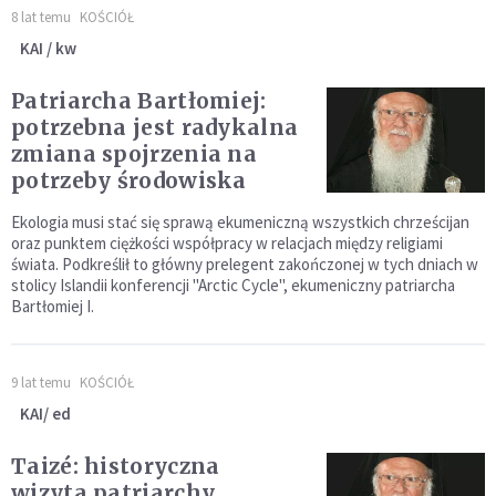
8 lat temu
KOŚCIÓŁ
KAI / kw
Patriarcha Bartłomiej:
potrzebna jest radykalna
zmiana spojrzenia na
potrzeby środowiska
Ekologia musi stać się sprawą ekumeniczną wszystkich chrześcijan
oraz punktem ciężkości współpracy w relacjach między religiami
świata. Podkreślił to główny prelegent zakończonej w tych dniach w
stolicy Islandii konferencji "Arctic Cycle", ekumeniczny patriarcha
Bartłomiej I.
9 lat temu
KOŚCIÓŁ
KAI/ ed
Taizé: historyczna
wizyta patriarchy