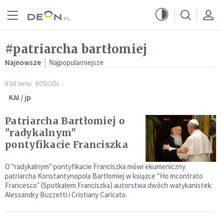
Przejdź do menu głównego
Przejdź do treści
#patriarcha bartłomiej
Najnowsze
Najpopularniejsze
8 lat temu
KOŚCIÓŁ
KAI / jp
Patriarcha Bartłomiej o
"radykalnym"
pontyfikacie Franciszka
O "radykalnym" pontyfikacie Franciszka mówi ekumeniczny
patriarcha Konstantynopola Bartłomiej w książce "Ho incontrato
Francescoˮ (Spotkałem Franciszka) autorstwa dwóch watykanistek:
Alessandry Buzzetti i Cristiany Caricato.