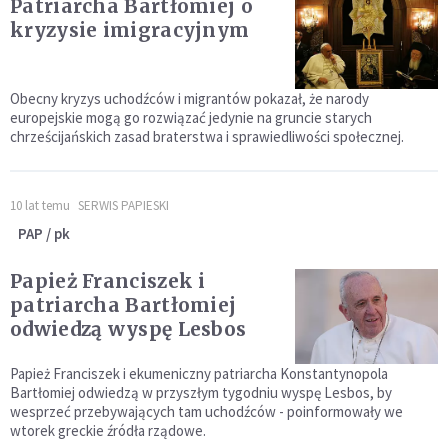
Patriarcha Bartłomiej o
kryzysie imigracyjnym
Obecny kryzys uchodźców i migrantów pokazał, że narody
europejskie mogą go rozwiązać jedynie na gruncie starych
chrześcijańskich zasad braterstwa i sprawiedliwości społecznej.
10 lat temu
SERWIS PAPIESKI
PAP / pk
Papież Franciszek i
patriarcha Bartłomiej
odwiedzą wyspę Lesbos
Papież Franciszek i ekumeniczny patriarcha Konstantynopola
Bartłomiej odwiedzą w przyszłym tygodniu wyspę Lesbos, by
wesprzeć przebywających tam uchodźców - poinformowały we
wtorek greckie źródła rządowe.