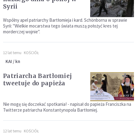
Syrii
Wspólny apel patriarchy Bartłomieja i kard. Schönborna w sprawie
Syrii: "Wielkie mocarstwa tego świata muszą położyć kres tej
morderczej wojnie".
12 lat temu
KOŚCIÓŁ
KAI / kn
Patriarcha Bartłomiej
tweetuje do papieża
Nie mogę się doczekać spotkania! - napisał do papieża Franciszka na
Twitterze patriarcha Konstantynopola Bartłomiej.
12 lat temu
KOŚCIÓŁ