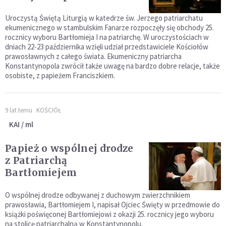
Uroczystą Świętą Liturgią w katedrze św. Jerzego patriarchatu
ekumenicznego w stambulskim Fanarze rozpoczęły się obchody 25.
rocznicy wyboru Bartłomieja I na patriarchę. W uroczystościach w
dniach 22-23 października wzięli udział przedstawiciele Kościołów
prawosławnych z całego świata. Ekumeniczny patriarcha
Konstantynopola zwrócił także uwagę na bardzo dobre relacje, także
osobiste, z papieżem Franciszkiem.
9 lat temu
KOŚCIÓŁ
KAI / ml
Papież o wspólnej drodze
z Patriarchą
Bartłomiejem
O wspólnej drodze odbywanej z duchowym zwierzchnikiem
prawosławia, Bartłomiejem I, napisał Ojciec Święty w przedmowie do
książki poświęconej Bartłomiejowi z okazji 25. rocznicy jego wyboru
na stolicę patriarchalną w Konstantynopolu.