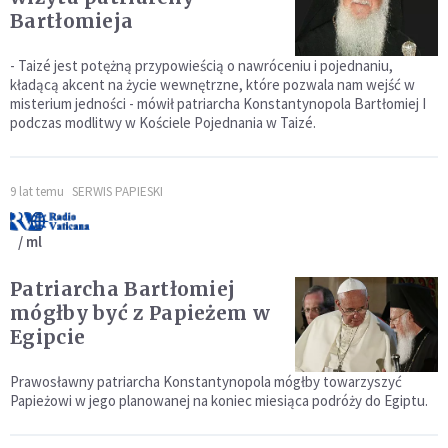
Bartłomieja
- Taizé jest potężną przypowieścią o nawróceniu i pojednaniu,
kładącą akcent na życie wewnętrzne, które pozwala nam wejść w
misterium jedności - mówił patriarcha Konstantynopola Bartłomiej I
podczas modlitwy w Kościele Pojednania w Taizé.
9 lat temu
SERWIS PAPIESKI
/ ml
Patriarcha Bartłomiej
mógłby być z Papieżem w
Egipcie
Prawosławny patriarcha Konstantynopola mógłby towarzyszyć
Papieżowi w jego planowanej na koniec miesiąca podróży do Egiptu.