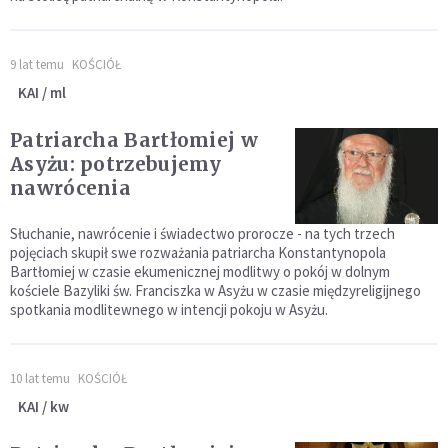
9 lat temu
KOŚCIÓŁ
KAI / ml
Patriarcha Bartłomiej w
Asyżu: potrzebujemy
nawrócenia
Słuchanie, nawrócenie i świadectwo prorocze - na tych trzech
pojęciach skupił swe rozważania patriarcha Konstantynopola
Bartłomiej w czasie ekumenicznej modlitwy o pokój w dolnym
kościele Bazyliki św. Franciszka w Asyżu w czasie międzyreligijnego
spotkania modlitewnego w intencji pokoju w Asyżu.
10 lat temu
KOŚCIÓŁ
KAI / kw