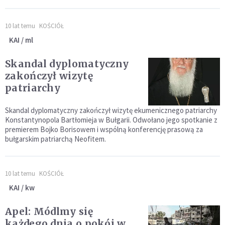
10 lat temu
KOŚCIÓŁ
KAI / ml
Skandal dyplomatyczny
zakończył wizytę
patriarchy
Skandal dyplomatyczny zakończył wizytę ekumenicznego patriarchy
Konstantynopola Bartłomieja w Bułgarii. Odwołano jego spotkanie z
premierem Bojko Borisowem i wspólną konferencję prasową za
bułgarskim patriarchą Neofitem.
10 lat temu
KOŚCIÓŁ
KAI / kw
Apel: Módlmy się
każdego dnia o pokój w