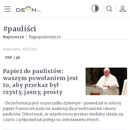
Przejdź do menu głównego
Przejdź do treści
#pauliści
Najnowsze
Najpopularniejsze
4 lata temu
KOŚCIÓŁ
PAP / pk
Papież do paulistów:
waszym powołaniem jest
to, aby przekaz był
czysty, jasny, prosty
- Dezinformacja jest na porządku dziennym - powiedział w sobotę
papież Franciszek podczas audiencji dla przedstawicieli zakonu
paulistów. Odnotował, że współczesny przekaz medialny składa się
często z półprawd lub polega na zniesławianiu innych.