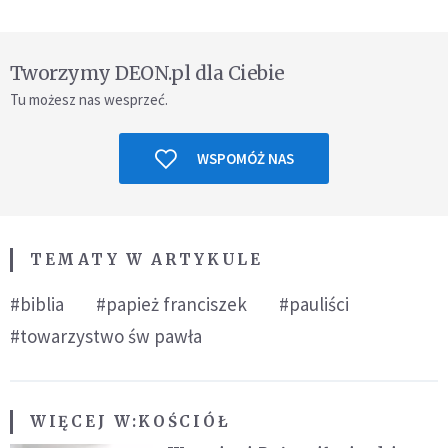
Tworzymy DEON.pl dla Ciebie
Tu możesz nas wesprzeć.
WSPOMÓŻ NAS
TEMATY W ARTYKULE
#biblia
#papież franciszek
#pauliści
#towarzystwo św pawła
WIĘCEJ W:
KOŚCIÓŁ