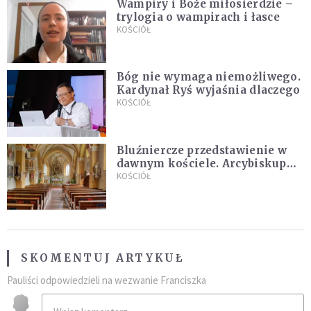
Wampiry i Boże miłosierdzie –
trylogia o wampirach i łasce
KOŚCIÓŁ
Bóg nie wymaga niemożliwego.
Kardynał Ryś wyjaśnia dlaczego
KOŚCIÓŁ
Bluźniercze przedstawienie w
dawnym kościele. Arcybiskup
stanowczo reaguje
KOŚCIÓŁ
SKOMENTUJ ARTYKUŁ
Pauliści odpowiedzieli na wezwanie Franciszka