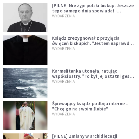
[PILNE] Nie żyje polski biskup. Jeszcze
tego samego dnia spowiadał i
sprawował Mszę świętą
WYDARZENIA
Ksiądz zrezygnował z przyjęcia
święceń biskupich. "Jestem naprawdę
niegodny"
WYDARZENIA
Karmelitanka utonęła, ratując
współsiostry. "To był jej ostatni gest
miłości"
WYDARZENIA
Śpiewający ksiądz podbija internet.
"Chcę go na swoim ślubie"
WYDARZENIA
[PILNE] Zmiany w archidiecezji