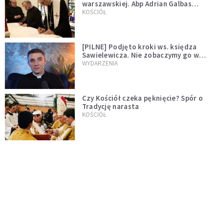
warszawskiej. Abp Adrian Galbas
wręczył dekrety nowym proboszczom
KOŚCIÓŁ
[PILNE] Podjęto kroki ws. księdza
Sawielewicza. Nie zobaczymy go w
mediach
WYDARZENIA
Czy Kościół czeka pęknięcie? Spór o
Tradycję narasta
KOŚCIÓŁ