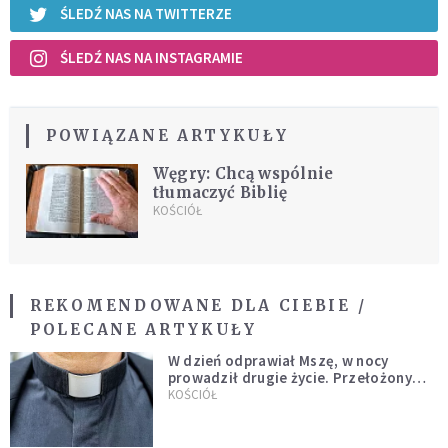
ŚLEDŹ NAS NA TWITTERZE
ŚLEDŹ NAS NA INSTAGRAMIE
POWIĄZANE ARTYKUŁY
Węgry: Chcą wspólnie
tłumaczyć Biblię
KOŚCIÓŁ
REKOMENDOWANE DLA CIEBIE /
POLECANE ARTYKUŁY
W dzień odprawiał Mszę, w nocy
prowadził drugie życie. Przełożony
kazał mu opuścić zakon
KOŚCIÓŁ