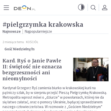
Przejdź do menu głównego
Przejdź do treści
#pielgrzymka krakowska
Najnowsze
Najpopularniejsze
2 miesiące temu
KOŚCIÓŁ
Gość Niedzielny/łs
Kard. Ryś o Janie Pawle
II: świętość nie oznacza
bezgrzeszności ani
nieomylności
Kardynał Grzegorz Ryś zamienia biurko w krakowskiej kurii na
pątniczy szlak, by w sierpniu przejść Pieszą Pielgrzymkę Krakowską.
Metropolita wprost mówi o „dziurze” w powołaniach, której nie da
się łatwo załatać, oraz o pomocy Ukrainie, będącej sprawdzianem
naszego człowieczeństwa. W rozmowie z „Gościem Niedzielnym”