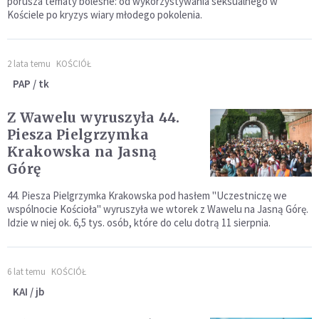
porusza tematy bolesne: od wykorzystywania seksualnego w
Kościele po kryzys wiary młodego pokolenia.
2 lata temu
KOŚCIÓŁ
PAP / tk
Z Wawelu wyruszyła 44.
Piesza Pielgrzymka
Krakowska na Jasną
Górę
44. Piesza Pielgrzymka Krakowska pod hasłem "Uczestniczę we
wspólnocie Kościoła" wyruszyła we wtorek z Wawelu na Jasną Górę.
Idzie w niej ok. 6,5 tys. osób, które do celu dotrą 11 sierpnia.
6 lat temu
KOŚCIÓŁ
KAI / jb