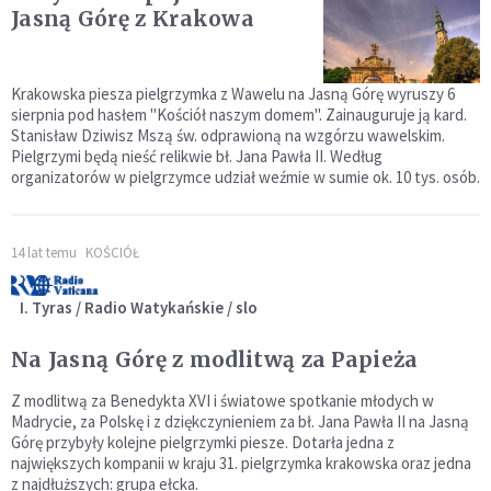
Jasną Górę z Krakowa
Krakowska piesza pielgrzymka z Wawelu na Jasną Górę wyruszy 6
sierpnia pod hasłem "Kościół naszym domem". Zainauguruje ją kard.
Stanisław Dziwisz Mszą św. odprawioną na wzgórzu wawelskim.
Pielgrzymi będą nieść relikwie bł. Jana Pawła II. Według
organizatorów w pielgrzymce udział weźmie w sumie ok. 10 tys. osób.
14 lat temu
KOŚCIÓŁ
I. Tyras / Radio Watykańskie / slo
Na Jasną Górę z modlitwą za Papieża
Z modlitwą za Benedykta XVI i światowe spotkanie młodych w
Madrycie, za Polskę i z dziękczynieniem za bł. Jana Pawła II na Jasną
Górę przybyły kolejne pielgrzymki piesze. Dotarła jedna z
największych kompanii w kraju 31. pielgrzymka krakowska oraz jedna
z najdłuższych: grupa ełcka.