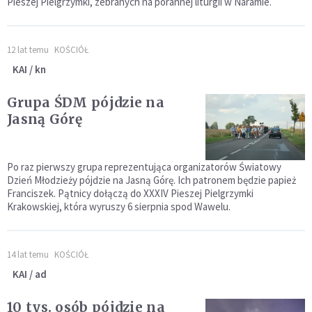
Pieszej Pielgrzymki, zebranych na porannej liturgii w Naramie.
12 lat temu
KOŚCIÓŁ
KAI / kn
Grupa ŚDM pójdzie na
Jasną Górę
Po raz pierwszy grupa reprezentująca organizatorów Światowy
Dzień Młodzieży pójdzie na Jasną Górę. Ich patronem będzie papież
Franciszek. Pątnicy dołączą do XXXIV Pieszej Pielgrzymki
Krakowskiej, która wyruszy 6 sierpnia spod Wawelu.
14 lat temu
KOŚCIÓŁ
KAI / ad
10 tys. osób pójdzie na