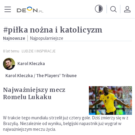
Przejdź do menu głównego
Przejdź do treści
#piłka nożna i katolicyzm
Najnowsze
Najpopularniejsze
8 lat temu
LUDZIE I INSPIRACJE
Karol Kleczka
Karol Kleczka / The Players' Tribune
Najważniejszy mecz
Romelu Lukaku
W trakcie tego mundialu strzelił już cztery gole. Dziś zmierzy się w z
Brazylią. Niezależnie od wyniku, belgijski napastnik już wygrał w
najważniejszym meczu życia.