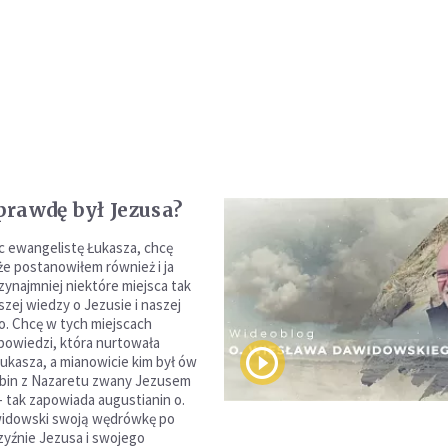
rawdę był Jezusa?
ąc ewangelistę Łukasza, chcę
że postanowiłem również i ja
zynajmniej niektóre miejsca tak
szej wiedzy o Jezusie i naszej
o. Chcę w tych miejscach
owiedzi, która nurtowała
Łukasza, a mianowicie kim był ów
bin z Nazaretu zwany Jezusem
 tak zapowiada augustianin o.
idowski swoją wędrówkę po
czyźnie Jezusa i swojego