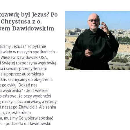
rawdę był Jezus? Po
 Chrystusa z o.
wem Dawidowskim
ażamy Jezusa? To pytanie
ojawiało w naszych spotkaniach -
. Wiesław Dawidowski OSA,
i Świętej rozpoczyna wędrówkę
sa i swoimi przemyśleniami
ł się poprzez autorskiego
Dziś zachęcamy do obejrzenia
ego cyklu. Dokąd nas
a wędrówka? - Jest wielkie
ieństwo, że oczy wyobraźni
ę naszymi oczami wiary, a wtedy
 naszego Zbawiciela. Ale zanim
m, że jest królem
a, musimy Go wpierw spotkać
ka - podkreśla o. Dawidowski.