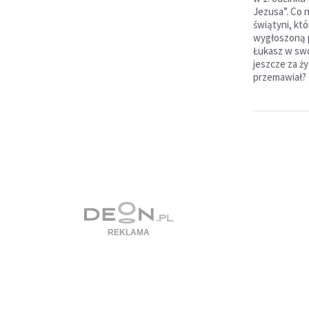
Jezusa”. Co 
świątyni, kt
wygłoszoną 
Łukasz w swoj
jeszcze za ży
przemawiał?