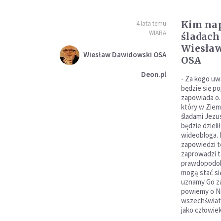
Kim nap
4 lata temu
WIARA
śladach
Wiesła
Wiesław Dawidowski OSA
OSA
Deon.pl
- Za kogo uw
będzie się p
zapowiada o
który w Ziem
śladami Jezu
będzie dzieli
wideobloga. 
zapowiedzi t
zaprowadzi t
prawdopodob
mogą stać si
uznamy Go za
powiemy o Ni
wszechświat
jako człowie