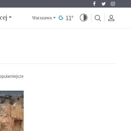
11
°
cej
Warszawa
opularniejsze