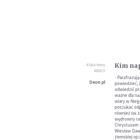
Kim nap
4 lata temu
WIDEO
- Parafrazuj
Deon.pl
powiedzieć, 
odwiedzić pr
ważne dla na
wiary w Nieg
poszukać odp
również św. 
wędrowny ra
Chrystusem -
Wiesław Daw
ziemskiej oj