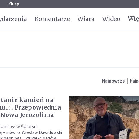
g
Sklep
Wię
darzenia
Komentarze
Wiara
Wideo
Najnowsze
Najp
stanie kamień na
u...". Przepowiednia
i Nowa Jerozolima
ewno był w Świątyni
ej – mówi o. Wiesław Dawidowski
 wideobloga „Szukając śladów