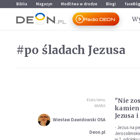
Przejdź do menu głównego
Przejdź do treści
Biblia
Magazyn
Modlitwa w drodze
Blogi
faceBó
Wy
Radio DEON
#po śladach Jezusa
"Nie zo
4 lata temu
WIARA
kamieni
Jezusa 
Wiesław Dawidowski OSA
- Jezus na p
Deon.pl
Jerozolimski
w 1. odcinku