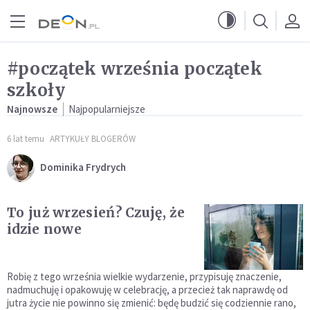
Przejdź do menu głównego
Przejdź do treści
#początek września początek
szkoły
Najnowsze
Najpopularniejsze
6 lat temu
ARTYKUŁY BLOGERÓW
Dominika Frydrych
To już wrzesień? Czuję, że
idzie nowe
Robię z tego września wielkie wydarzenie, przypisuję znaczenie,
nadmuchuję i opakowuję w celebrację, a przecież tak naprawdę od
jutra życie nie powinno się zmienić: będę budzić się codziennie rano,