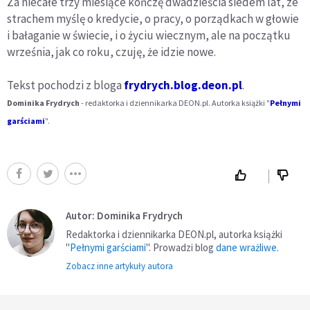
Za niecałe trzy miesiące kończę dwadzieścia siedem lat, ze
strachem myślę o kredycie, o pracy, o porządkach w głowie
i bałaganie w świecie, i o życiu wiecznym, ale na początku
września, jak co roku, czuję, że idzie nowe.
Tekst pochodzi z bloga
frydrych.blog.deon.pl
.
Dominika Frydrych
- redaktorka i dziennikarka DEON.pl. Autorka książki "
Pełnymi
garściami
".
Autor: Dominika Frydrych
Redaktorka i dziennikarka DEON.pl, autorka książki
"
Pełnymi garściami
". Prowadzi blog
dane wrażliwe
.
Zobacz inne artykuły autora