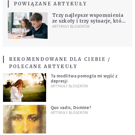
POWIĄZANE ARTYKUŁY
Trzy najlepsze wspomnienia
ze szkoły i trzy sytuacje, które
nigdy nie powinny się
ARTYKUŁY BLOGERÓW
wydarzyć
REKOMENDOWANE DLA CIEBIE /
POLECANE ARTYKUŁY
Ta modlitwa pomogła mi wyjść z
depresji
ARTYKUŁY BLOGERÓW
Quo vadis, Domine?
ARTYKUŁY BLOGERÓW