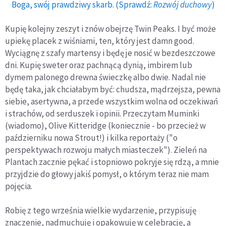
Boga, swój prawdziwy skarb. (Sprawdź:
Rozwój duchowy
)
Kupię kolejny zeszyt i znów obejrzę Twin Peaks. I być może
upiekę placek z wiśniami, ten, który jest damn good.
Wyciągnę z szafy martensy i będę je nosić w bezdeszczowe
dni. Kupię sweter oraz pachnącą dynią, imbirem lub
dymem palonego drewna świeczkę albo dwie. Nadal nie
będę taka, jak chciałabym być: chudsza, mądrzejsza, pewna
siebie, asertywna, a przede wszystkim wolna od oczekiwań
i strachów, od serduszek i opinii. Przeczytam Muminki
(wiadomo), Olive Kitteridge (koniecznie - bo przecież w
październiku nowa Strout!) i kilka reportaży ("o
perspektywach rozwoju małych miasteczek"). Zieleń na
Plantach zacznie pękać i stopniowo pokryje się rdzą, a mnie
przyjdzie do głowy jakiś pomysł, o którym teraz nie mam
pojęcia.
Robię z tego września wielkie wydarzenie, przypisuję
znaczenie, nadmuchuję i opakowuję w celebrację, a