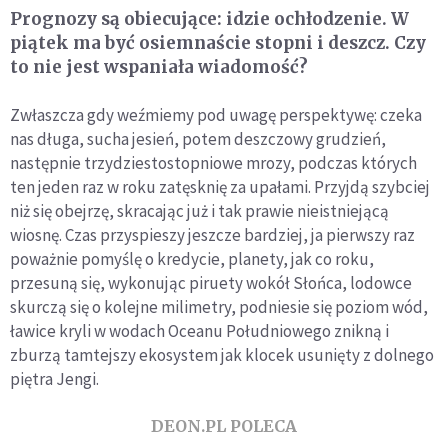
Prognozy są obiecujące: idzie ochłodzenie. W
piątek ma być osiemnaście stopni i deszcz. Czy
to nie jest wspaniała wiadomość?
Zwłaszcza gdy weźmiemy pod uwagę perspektywę: czeka
nas długa, sucha jesień, potem deszczowy grudzień,
następnie trzydziestostopniowe mrozy, podczas których
ten jeden raz w roku zatęsknię za upałami. Przyjdą szybciej
niż się obejrzę, skracając już i tak prawie nieistniejącą
wiosnę. Czas przyspieszy jeszcze bardziej, ja pierwszy raz
poważnie pomyślę o kredycie, planety, jak co roku,
przesuną się, wykonując piruety wokół Słońca, lodowce
skurczą się o kolejne milimetry, podniesie się poziom wód,
ławice kryli w wodach Oceanu Południowego znikną i
zburzą tamtejszy ekosystem jak klocek usunięty z dolnego
piętra Jengi.
DEON.PL POLECA