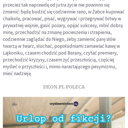
przecież tak naprawdę od jutra życie nie powinno się
zmienić: będę budzić się codziennie rano, w Żabce kupować
chaikolę, pracować, pisać, wygrywać i przegrywać bitwy w
prywatnej wojnie, gasić pożary, opijać sukcesy, robić dobrą
minę, przechodzić na zmianę pocieszenia i strapienia,
codziennie zaglądać do Niego, żeby zamienić parę słów
twarzą w twarz, słuchać, popołudniami zamawiać kawę w
Lajkoniku, czasem chodzić pod Barany, czytać premiery,
przechodzić kryzysy, czasem żyć przeszłością, częściej
myśleć o przyszłości i, mimo narastającego pesymizmu,
mieć nadzieję.
DEON.PL POLECA