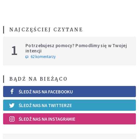
NAJCZĘŚCIEJ CZYTANE
1
Potrzebujesz pomocy? Pomodlimy się w Twojej
intencji
62 komentarzy
BĄDŹ NA BIEŻĄCO
ŚLEDŹ NAS NA FACEBOOKU
ŚLEDŹ NAS NA TWITTERZE
ŚLEDŹ NAS NA INSTAGRAMIE