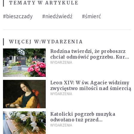
TEMATY W ARTYKULE
#bieszczady
#niedźwiedź
#śmierć
WIĘCEJ W:
WYDARZENIA
Rodzina twierdzi, że proboszcz
chciał odmówić pogrzebu. Kuria
zapowiada wyjaśnienia
WYDARZENIA
Leon XIV: W św. Agacie widzimy
zwycięstwo miłości nad śmiercią
WYDARZENIA
Katolicki pogrzeb muzyka
odwołano tuż przed
uroczystością. Powodem była
WYDARZENIA
przynależność do masonerii