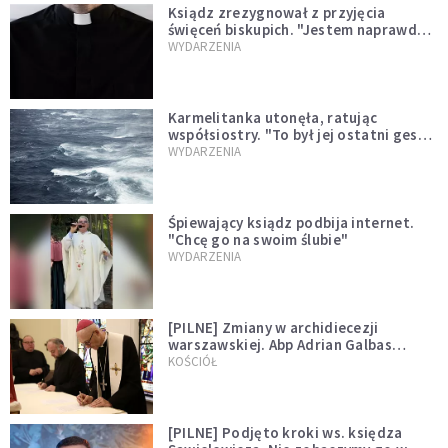
Ksiądz zrezygnował z przyjęcia
święceń biskupich. "Jestem naprawdę
niegodny"
WYDARZENIA
Karmelitanka utonęła, ratując
współsiostry. "To był jej ostatni gest
miłości"
WYDARZENIA
Śpiewający ksiądz podbija internet.
"Chcę go na swoim ślubie"
WYDARZENIA
[PILNE] Zmiany w archidiecezji
warszawskiej. Abp Adrian Galbas
wręczył dekrety nowym proboszczom
KOŚCIÓŁ
[PILNE] Podjęto kroki ws. księdza