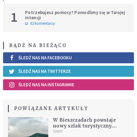
1
Potrzebujesz pomocy? Pomodlimy się w Twojej
intencji
62 komentarzy
BĄDŹ NA BIEŻĄCO
ŚLEDŹ NAS NA FACEBOOKU
ŚLEDŹ NAS NA TWITTERZE
ŚLEDŹ NAS NA INSTAGRAMIE
POWIĄZANE ARTYKUŁY
W Bieszczadach powstaje
nowy szlak turystyczny.
Dzięki niemu odkryjesz
ŚWIAT