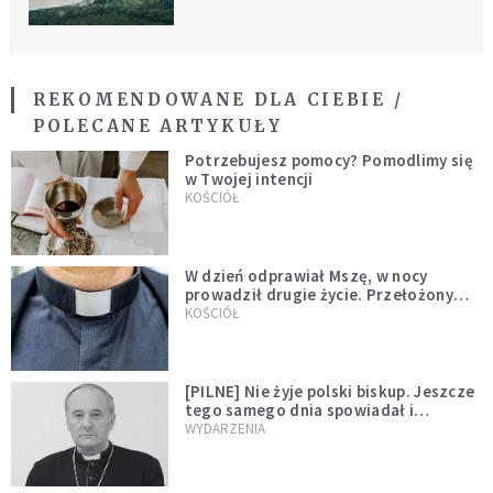
tajemnice dawnych strażnic
granicznych
REKOMENDOWANE DLA CIEBIE /
POLECANE ARTYKUŁY
Potrzebujesz pomocy? Pomodlimy się
w Twojej intencji
KOŚCIÓŁ
W dzień odprawiał Mszę, w nocy
prowadził drugie życie. Przełożony
kazał mu opuścić zakon
KOŚCIÓŁ
[PILNE] Nie żyje polski biskup. Jeszcze
tego samego dnia spowiadał i
sprawował Mszę świętą
WYDARZENIA