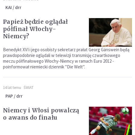
KAI / drr
Papież będzie oglądał
półfinał Włochy-
Niemcy?
Benedykt XVI i jego osobisty sekretarz prałat Georg Gänswein będą
prawdopodobnie oglądali w telewizji transmisję czwartkowego
meczu półfinałowego Włochy-Niemcy w ramach Euro 2012 -
poinformował niemiecki dziennik "Die Welt".
14 lat temu
ŚWIAT
PAP / drr
Niemcy i Włosi powalczą
o awans do finału