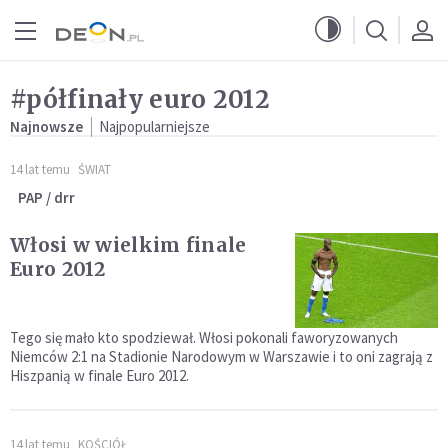
Przejdź do menu głównego
Przejdź do treści
#półfinały euro 2012
Najnowsze
Najpopularniejsze
14 lat temu
ŚWIAT
PAP / drr
Włosi w wielkim finale
Euro 2012
Tego się mało kto spodziewał. Włosi pokonali faworyzowanych
Niemców 2:1 na Stadionie Narodowym w Warszawie i to oni zagrają z
Hiszpanią w finale Euro 2012.
14 lat temu
KOŚCIÓŁ