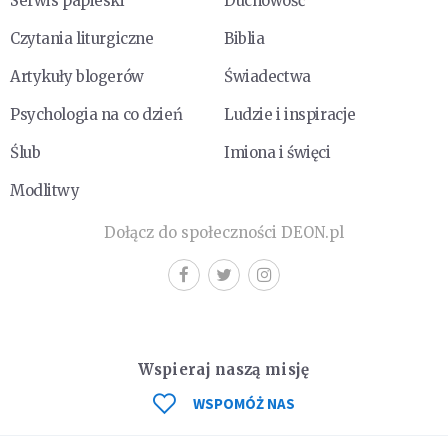
Serwis papieski
Duchowość
Czytania liturgiczne
Biblia
Artykuły blogerów
Świadectwa
Psychologia na co dzień
Ludzie i inspiracje
Ślub
Imiona i święci
Modlitwy
Dołącz do społeczności DEON.pl
Wspieraj naszą misję
WSPOMÓŻ NAS