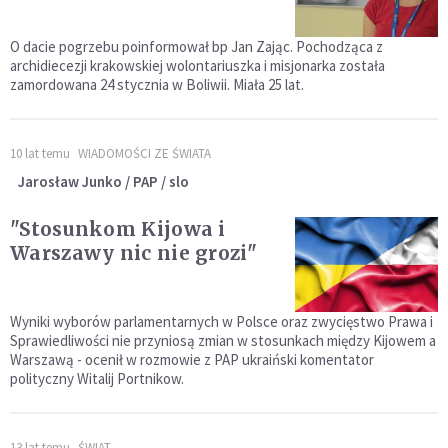
O dacie pogrzebu poinformował bp Jan Zając. Pochodząca z
archidiecezji krakowskiej wolontariuszka i misjonarka została
zamordowana 24 stycznia w Boliwii. Miała 25 lat.
10 lat temu
WIADOMOŚCI ZE ŚWIATA
Jarosław Junko / PAP / slo
"Stosunkom Kijowa i
Warszawy nic nie grozi"
Wyniki wyborów parlamentarnych w Polsce oraz zwycięstwo Prawa i
Sprawiedliwości nie przyniosą zmian w stosunkach między Kijowem a
Warszawą - ocenił w rozmowie z PAP ukraiński komentator
polityczny Witalij Portnikow.
13 lat temu
ŚWIAT