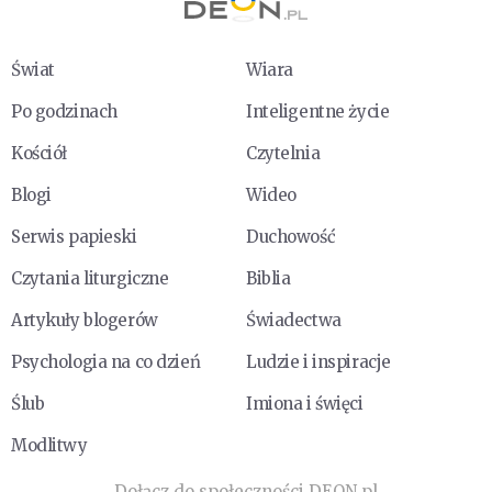
Świat
Wiara
Po godzinach
Inteligentne życie
Kościół
Czytelnia
Blogi
Wideo
Serwis papieski
Duchowość
Czytania liturgiczne
Biblia
Artykuły blogerów
Świadectwa
Psychologia na co dzień
Ludzie i inspiracje
Ślub
Imiona i święci
Modlitwy
Dołącz do społeczności DEON.pl