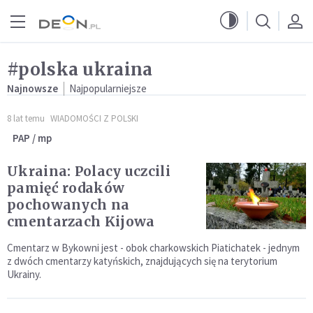
Przejdź do menu głównego
Przejdź do treści
#polska ukraina
Najnowsze
Najpopularniejsze
8 lat temu
WIADOMOŚCI Z POLSKI
PAP / mp
Ukraina: Polacy uczcili
pamięć rodaków
pochowanych na
cmentarzach Kijowa
Cmentarz w Bykowni jest - obok charkowskich Piatichatek - jednym
z dwóch cmentarzy katyńskich, znajdujących się na terytorium
Ukrainy.