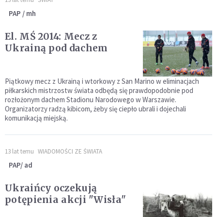
PAP / mh
El. MŚ 2014: Mecz z
Ukrainą pod dachem
Piątkowy mecz z Ukrainą i wtorkowy z San Marino w eliminacjach
piłkarskich mistrzostw świata odbędą się prawdopodobnie pod
rozłożonym dachem Stadionu Narodowego w Warszawie.
Organizatorzy radzą kibicom, żeby się ciepło ubrali i dojechali
komunikacją miejską.
13 lat temu
WIADOMOŚCI ZE ŚWIATA
PAP/ ad
Ukraińcy oczekują
potępienia akcji "Wisła"