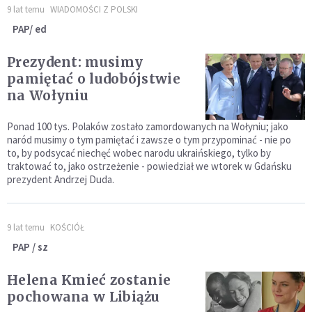
9 lat temu
WIADOMOŚCI Z POLSKI
PAP/ ed
Prezydent: musimy
pamiętać o ludobójstwie
na Wołyniu
Ponad 100 tys. Polaków zostało zamordowanych na Wołyniu; jako
naród musimy o tym pamiętać i zawsze o tym przypominać - nie po
to, by podsycać niechęć wobec narodu ukraińskiego, tylko by
traktować to, jako ostrzeżenie - powiedział we wtorek w Gdańsku
prezydent Andrzej Duda.
9 lat temu
KOŚCIÓŁ
PAP / sz
Helena Kmieć zostanie
pochowana w Libiążu