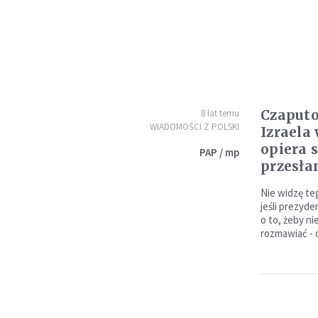
Czaputo
8 lat temu
WIADOMOŚCI Z POLSKI
Izraela
opiera 
PAP / mp
przesł
Nie widzę te
jeśli prezyde
o to, żeby n
rozmawiać - 