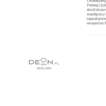
Chcielibyśmy
Polskiej i Żyd
doszli do por
współpracy i
napisali pre
wiceprezes R