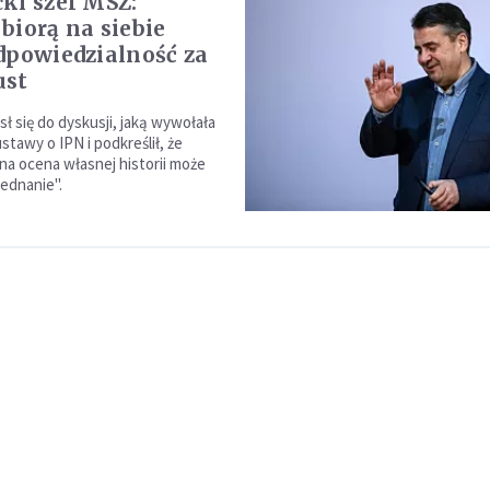
ki szef MSZ:
biorą na siebie
dpowiedzialność za
ust
sł się do dyskusji, jaką wywołała
stawy o IPN i podkreślił, że
nna ocena własnej historii może
jednanie".