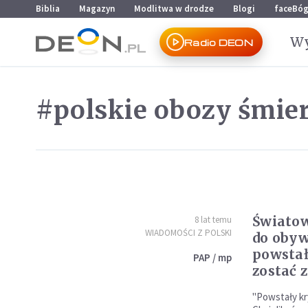
Przejdź do menu głównego
Przejdź do treści
Biblia
Magazyn
Modlitwa w drodze
Blogi
faceBó
Wy
Radio DEON
#polskie obozy śmier
Świato
8 lat temu
WIADOMOŚCI Z POLSKI
do obyw
powstał
PAP / mp
zostać 
"Powstały kr