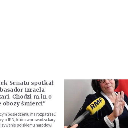
ek Senatu spotkał
mbasador Izraela
ari. Chodzi m.in o
e obozy śmierci"
ącym posiedzeniu ma rozpatrzeć
y o IPN, która wprowadza kary
ypisywanie polskiemu narodowi