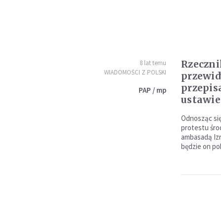
Rzeczni
8 lat temu
WIADOMOŚCI Z POLSKI
przewid
przepis
PAP / mp
ustawie
Odnosząc si
protestu śr
ambasadą Izra
będzie on po