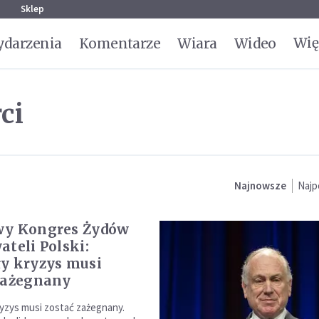
g
Sklep
Wię
darzenia
Komentarze
Wiara
Wideo
ci
Najnowsze
Najp
wy Kongres Żydów
ateli Polski:
y kryzys musi
zażegnany
yzys musi zostać zażegnany.