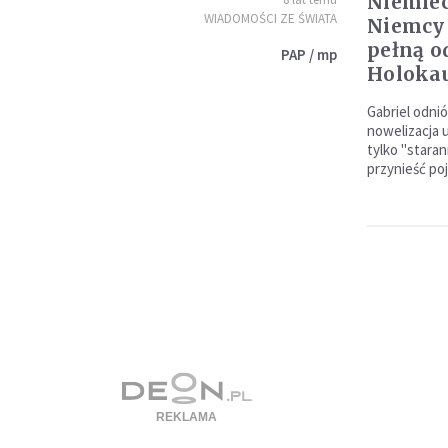
Niemiec
WIADOMOŚCI ZE ŚWIATA
Niemcy 
pełną o
PAP / mp
Holoka
Gabriel odnió
nowelizacja u
tylko "stara
przynieść po