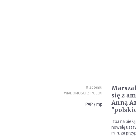
Marszał
8 lat temu
WIADOMOŚCI Z POLSKI
się z a
Anną Az
PAP / mp
"polski
Izba na bież
nowelę ustaw
m.in. za prz