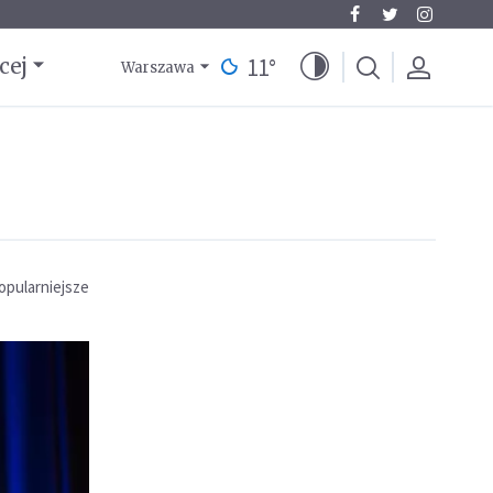
11
°
cej
Warszawa
opularniejsze