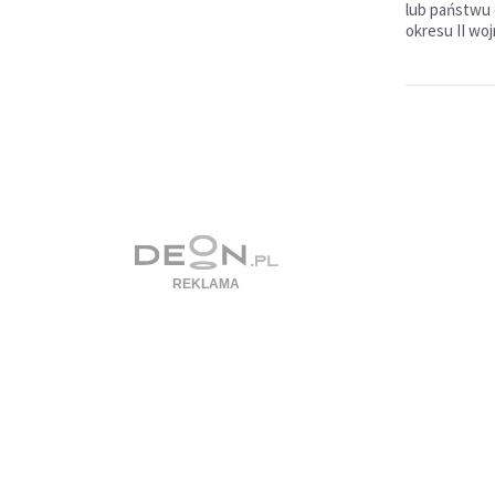
lub państwu 
okresu II wo