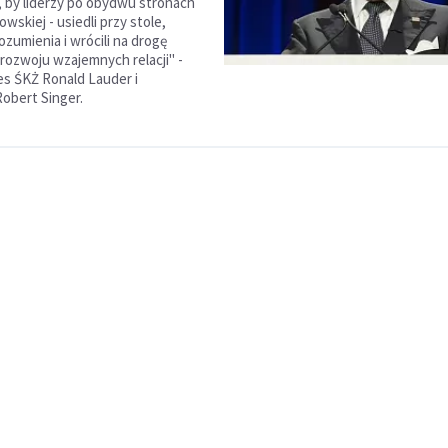
, by liderzy po obydwu stronach
owskiej - usiedli przy stole,
ozumienia i wrócili na drogę
 rozwoju wzajemnych relacji" -
zes ŚKŻ Ronald Lauder i
obert Singer.