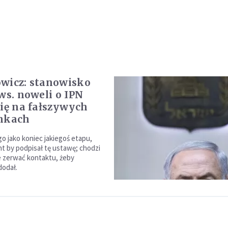
wicz: stanowisko
 ws. noweli o IPN
się na fałszywych
ankach
go jako koniec jakiegoś etapu,
nt by podpisał tę ustawę; chodzi
ie zerwać kontaktu, żeby
dodał.