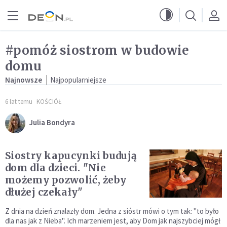
Przejdź do menu głównego
Przejdź do treści
#pomóż siostrom w budowie
domu
Najnowsze
Najpopularniejsze
6 lat temu
KOŚCIÓŁ
Julia Bondyra
Siostry kapucynki budują
dom dla dzieci. "Nie
możemy pozwolić, żeby
dłużej czekały"
Z dnia na dzień znalazły dom. Jedna z sióstr mówi o tym tak: "to było
dla nas jak z Nieba". Ich marzeniem jest, aby Dom jak najszybciej mógł