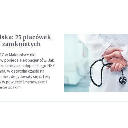
ska: 25 placówek
t zamkniętych
OZ w Małopolsce nie
w poniedziałek pacjentów. Jak
rzeczniczka małopolskiego NFZ
hna, w ostatnim czasie na
umów zdecydowały się cztery
zy w powiecie limanowskim i
ecie suskim.