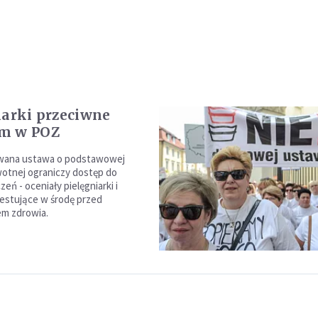
iarki przeciwne
m w POZ
ana ustawa o podstawowej
otnej ograniczy dostęp do
zeń - oceniały pielęgniarki i
estujące w środę przed
em zdrowia.