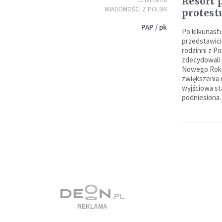
Resort 
WIADOMOŚCI Z POLSKI
protest
PAP / pk
Po kilkunast
przedstawici
rodzinni z P
zdecydowali 
Nowego Roku 
zwiększenia
wyjściowa st
podniesiona.