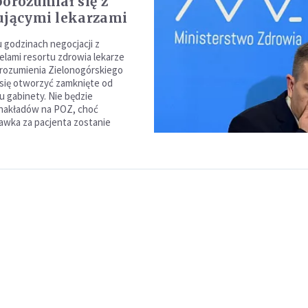
porozumiał się z
ującymi lekarzami
u godzinach negocjacji z
elami resortu zdrowia lekarze
orozumienia Zielonogórskiego
się otworzyć zamknięte od
gabinety. Nie będzie
 nakładów na POZ, choć
awka za pacjenta zostanie