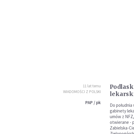
Podlask
11 lat temu
WIADOMOŚCI Z POLSKI
lekarsk
PAP / pk
Do południa 
gabinety leka
umów z NFZ,
otwierane -
Zabielska-Ci
Zielonogórsk