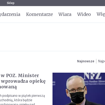
g
Sklep
Wię
darzenia
Komentarze
Wiara
Wideo
Najnowsze
Najp
w POZ. Minister
 wprowadza opiekę
nowaną
h podpisano w piątek pierwszą
chodnią, która będzie
oordynowaną opiekę nad