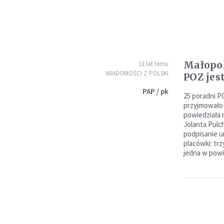
Małopol
11 lat temu
WIADOMOŚCI Z POLSKI
POZ jes
PAP / pk
25 poradni P
przyjmowało 
powiedziała 
Jolanta Pulc
podpisanie 
placówki: tr
jedna w powi