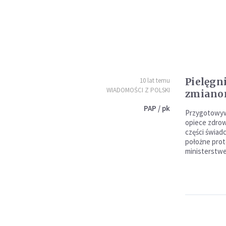
Pielęgn
10 lat temu
WIADOMOŚCI Z POLSKI
zmiano
PAP / pk
Przygotowyw
opiece zdrow
części świadc
położne prot
ministerstw