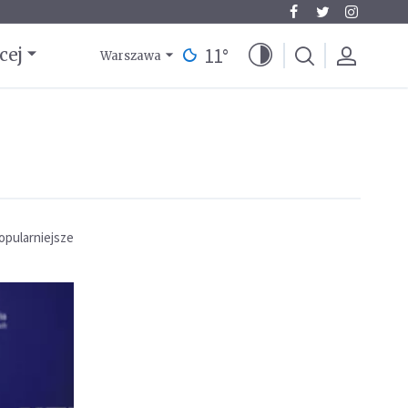
11
°
cej
Warszawa
opularniejsze