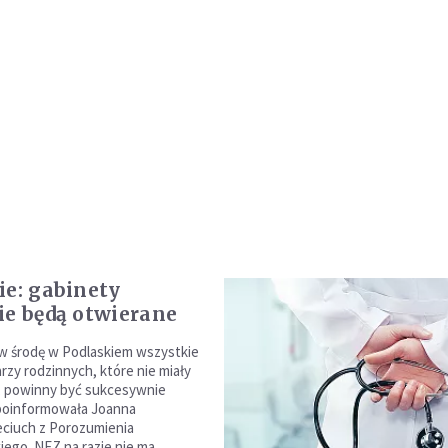
ie: gabinety
ie będą otwierane
w środę w Podlaskiem wszystkie
rzy rodzinnych, które nie miały
 powinny być sukcesywnie
 poinformowała Joanna
eciuch z Porozumienia
iego. NFZ na razie nie ma