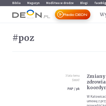
Przejdź do menu głównego
Przejdź do treści
Biblia
Magazyn
Modlitwa w drodze
Blogi
faceBó
Wy
Radio DEON
#poz
Zmiany 
3 lata temu
ŚWIAT
zdrowia
koordy
PAP / pk
W Katowicac
umowę z przy
prowadzić k