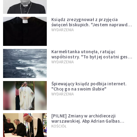
Ksiądz zrezygnował z przyjęcia
święceń biskupich. "Jestem naprawdę
niegodny"
WYDARZENIA
Karmelitanka utonęła, ratując
współsiostry. "To był jej ostatni gest
miłości"
WYDARZENIA
Śpiewający ksiądz podbija internet.
"Chcę go na swoim ślubie"
WYDARZENIA
[PILNE] Zmiany w archidiecezji
warszawskiej. Abp Adrian Galbas
wręczył dekrety nowym proboszczom
KOŚCIÓŁ