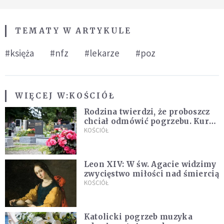
TEMATY W ARTYKULE
#księża
#nfz
#lekarze
#poz
WIĘCEJ W:
KOŚCIÓŁ
Rodzina twierdzi, że proboszcz
chciał odmówić pogrzebu. Kuria
zapowiada wyjaśnienia
KOŚCIÓŁ
Leon XIV: W św. Agacie widzimy
zwycięstwo miłości nad śmiercią
KOŚCIÓŁ
Katolicki pogrzeb muzyka