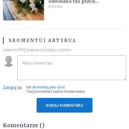
odwołano tuż przed
uroczystością. Powodem była
KOŚCIÓŁ
przynależność do masonerii
SKOMENTUJ ARTYKUŁ
Lekarze POZ poproszą księży o pomoc
Zaloguj się
lub
skomentuj jako Gość
Twój komentarz będzie moderowany
DODAJ KOMENTARZ
Komentarze (
)