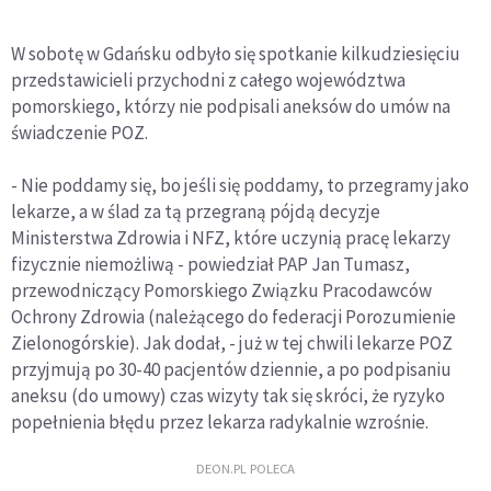
W sobotę w Gdańsku odbyło się spotkanie kilkudziesięciu
przedstawicieli przychodni z całego województwa
pomorskiego, którzy nie podpisali aneksów do umów na
świadczenie POZ.
- Nie poddamy się, bo jeśli się poddamy, to przegramy jako
lekarze, a w ślad za tą przegraną pójdą decyzje
Ministerstwa Zdrowia i NFZ, które uczynią pracę lekarzy
fizycznie niemożliwą - powiedział PAP Jan Tumasz,
przewodniczący Pomorskiego Związku Pracodawców
Ochrony Zdrowia (należącego do federacji Porozumienie
Zielonogórskie). Jak dodał, - już w tej chwili lekarze POZ
przyjmują po 30-40 pacjentów dziennie, a po podpisaniu
aneksu (do umowy) czas wizyty tak się skróci, że ryzyko
popełnienia błędu przez lekarza radykalnie wzrośnie.
DEON.PL POLECA