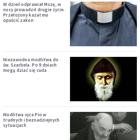
W dzień odprawiał Mszę, w
nocy prowadził drugie życie.
Przełożony kazał mu
opuścić zakon
Niezawodna modlitwa do
św. Szarbela. Po 9 dniach
mogą dziać się cuda
Modlitwa ojca Pio w
trudnych i beznadziejnych
sytuacjach