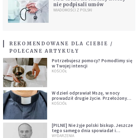
nie podpisali umów
WIADOMOŚCI Z POLSKI
REKOMENDOWANE DLA CIEBIE /
POLECANE ARTYKUŁY
Potrzebujesz pomocy? Pomodlimy się
w Twojej intencji
KOŚCIÓŁ
W dzień odprawiał Mszę, w nocy
prowadził drugie życie. Przełożony
kazał mu opuścić zakon
KOŚCIÓŁ
[PILNE] Nie żyje polski biskup. Jeszcze
tego samego dnia spowiadał i
sprawował Mszę świętą
WYDARZENIA