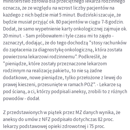
ministerstwo zdrowia dla przeciętnego lekarza rodzinnego
oznacza, że ze względu na wzrost liczby pacjentów na
każdego z nich będzie miał 5 minut. Budziński szacuje, że
będzie musiał przyjąć ok. 80 pacjentów w ciągu 7-8 godzin.
Dodał, że samo wypełnienie karty onkologicznej zajmuje ok.
20 minut. - Sam próbowałem i tyle czasu mi to zajęło -
zaznaczył, dodając, że do tego dochodzą "stosy rachunków
do zapłacenia za diagnostykę onkologiczną, która została
powierzona lekarzowi rodzinnemu". Podkreślił, że
"pieniądze, które zostały przeznaczone lekarzom
rodzinnym na realizację pakietu, to nie są żadne
dodatkowe, nowe pieniądze, tylko przełożone z lewej do
prawej kieszeni, przesunięte w ramach POZ". - Lekarze są
pod ścianą, a ci, którzy podpisali aneksy, zrobili to z różnych
powodów - dodał.
Z przedstawionych w piątek przez MZ danych wynika, że
aneksy do umów z NFZ podpisało dotychczas 82 proc.
lekarzy podstawowej opieki zdrowotnej i 75 proc.