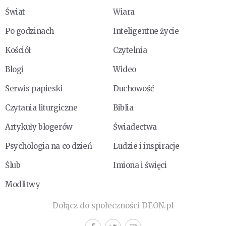
Świat
Wiara
Po godzinach
Inteligentne życie
Kościół
Czytelnia
Blogi
Wideo
Serwis papieski
Duchowość
Czytania liturgiczne
Biblia
Artykuły blogerów
Świadectwa
Psychologia na co dzień
Ludzie i inspiracje
Ślub
Imiona i święci
Modlitwy
Dołącz do społeczności DEON.pl