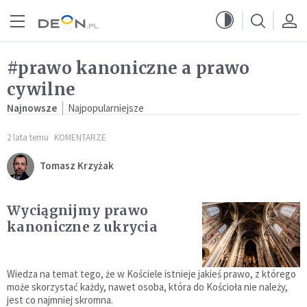
Przejdź do menu głównego
Przejdź do treści
#prawo kanoniczne a prawo
cywilne
Najnowsze
Najpopularniejsze
2 lata temu
KOMENTARZE
Tomasz Krzyżak
Wyciągnijmy prawo
kanoniczne z ukrycia
Wiedza na temat tego, że w Kościele istnieje jakieś prawo, z którego
może skorzystać każdy, nawet osoba, która do Kościoła nie należy,
jest co najmniej skromna.