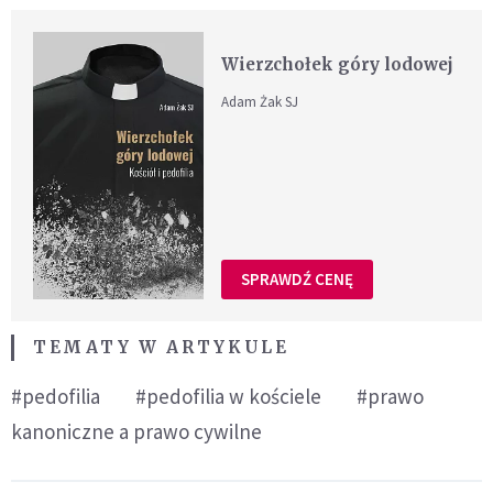
Wierzchołek góry lodowej
Adam Żak SJ
SPRAWDŹ CENĘ
TEMATY W ARTYKULE
#pedofilia
#pedofilia w kościele
#prawo
kanoniczne a prawo cywilne