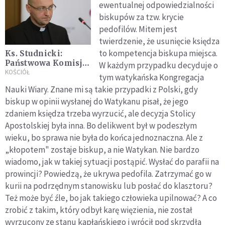
ewentualnej odpowiedzialności
biskupów za tzw. krycie
pedofilów. Mitem jest
twierdzenie, że usunięcie księdza
to kompetencja biskupa miejsca.
Ks. Studnicki:
Państwowa Komisja
W każdym przypadku decyduje o
ds. Pedofilii
KOŚCIÓŁ
tym watykańska Kongregacja
wprowadza w błąd
Nauki Wiary. Znane mi są takie przypadki z Polski, gdy
opinię publiczną
biskup w opinii wysłanej do Watykanu pisał, że jego
zdaniem księdza trzeba wyrzucić, ale decyzja Stolicy
Apostolskiej była inna. Bo delikwent był w podeszłym
wieku, bo sprawa nie była do końca jednoznaczna. Ale z
„kłopotem" zostaje biskup, a nie Watykan. Nie bardzo
wiadomo, jak w takiej sytuacji postąpić. Wysłać do parafii na
prowincji? Powiedzą, że ukrywa pedofila. Zatrzymać go w
kurii na podrzędnym stanowisku lub posłać do klasztoru?
Też może być źle, bo jak takiego człowieka upilnować? A co
zrobić z takim, który odbył karę więzienia, nie został
wyrzucony ze stanu kapłańskiego i wrócił pod skrzydła