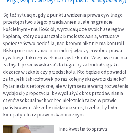
Boga, swój prawdziwy skarb. (Sprawdź:
Rozwój duchowy
)
Są też sytuacje, gdy z punktu widzenia prawa cywilnego
przestępstwo uległo przedawnieniu, ale na gruncie
kościelnym - nie. Kościół, wyrzucając ze swoich szeregów
kapłana, który dopuszczał się molestowania, wrzuca w
społeczeństwo pedofila, nad którym nikt nie ma kontroli.
Biskup nie ma już nad nim żadnej władzy, a wobec prawa
cywilnego taki człowiek ma czyste konto. Właściwie nie ma
żadnych przeciwwskazań do tego, by zatrudnił się jako
dozorca w szkole czy przedszkolu. Kto będzie odpowiadał
za to, jeśli taki człowiek po raz kolejny skrzywdzi dziecko?
Pytanie dziś retoryczne, ale w tym sensie wartą rozważenia
wydaje się propozycja, by wydłużyć okres przedawniania
czynów seksualnych wobec nieletnich także w prawie
państwowym. Ale żeby miała ona sens, trzeba, by była
kompatybilna z prawem kanonicznym.
Inna kwestia to sprawa