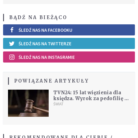
BĄDŹ NA BIEŻĄCO
ŚLEDŹ NAS NA FACEBOOKU
ŚLEDŹ NAS NA TWITTERZE
ŚLEDŹ NAS NA INSTAGRAMIE
POWIĄZANE ARTYKUŁY
TVN24: 15 lat więzienia dla
księdza. Wyrok za pedofilię i
przywłaszczenie pieniędzy
ŚWIAT
REKOMENDOWANE DLA CIEBIE /