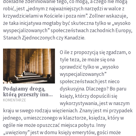
dokładne zdefiniowanie tego, co mogą, a czego nie mogą
robić, jest „jednym z najważniejszych narzędzi w walce z
krzywdzicielami w Kościele i poza nim”. Zollner wskazuje,
że taka inicjatywa mogłaby być skuteczna tylko w „wysoko
wyspecjalizowanych” społeczeństwach zachodnich Europy,
Stanach Zjednoczonych czy Kanadzie.
O ile z propozycją się zgadzam, o
tyle teza, że może się ona
sprawdzić tylko w „wysoko
wyspecjalizowanych”
społeczeństwach jest nieco
dyskusyjna. Dlaczego? Bo paru
Podążamy drogą,
którą przeszły inne
księży, którzy dopuścili się
Kościoły
KOMENTARZE
wykorzystywania, jest w naszym
kraju w swego rodzaju więzieniach. Znany jest mi przypadek
jednego, umieszczonego w klasztorze, księdza, który w
ogóle nie może opuszczać miejsca pobytu. Inny
„uwięziony” jest w domu księży emerytów, gości może