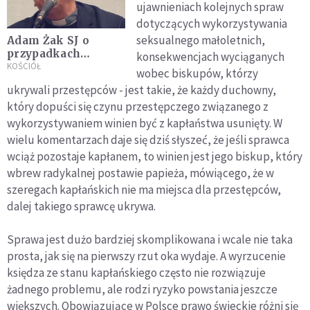
ujawnieniach kolejnych spraw
dotyczących wykorzystywania
seksualnego małoletnich,
Adam Żak SJ o
przypadkach
konsekwencjach wyciąganych
pedofilii:
KOŚCIÓŁ
wobec biskupów, którzy
przestępstwa te mają
ukrywali przestępców - jest takie, że każdy duchowny,
miejsce dzisiaj i to w
który dopuści się czynu przestępczego związanego z
niemałej liczbie
wykorzystywaniem winien być z kapłaństwa usunięty. W
wielu komentarzach daje się dziś słyszeć, że jeśli sprawca
wciąż pozostaje kapłanem, to winien jest jego biskup, który
wbrew radykalnej postawie papieża, mówiącego, że w
szeregach kapłańskich nie ma miejsca dla przestępców,
dalej takiego sprawcę ukrywa.
Sprawa jest dużo bardziej skomplikowana i wcale nie taka
prosta, jak się na pierwszy rzut oka wydaje. A wyrzucenie
księdza ze stanu kapłańskiego często nie rozwiązuje
żadnego problemu, ale rodzi ryzyko powstania jeszcze
większych. Obowiązujące w Polsce prawo świeckie różni się