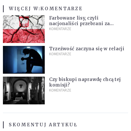
WIĘCEJ W:
KOMENTARZE
Farbowane lisy, czyli
nacjonaliści przebrani za
chrześcijan
KOMENTARZE
Trzeźwość zaczyna się w relacji
KOMENTARZE
Czy biskupi naprawdę chcą tej
komisji?
KOMENTARZE
SKOMENTUJ ARTYKUŁ