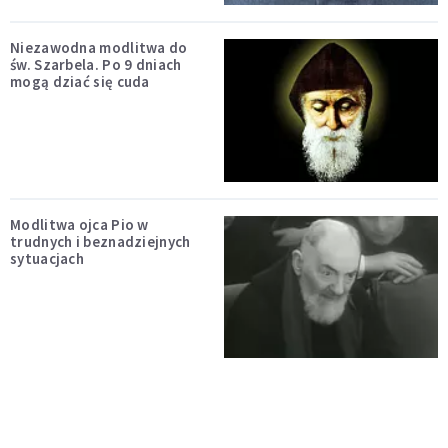
Niezawodna modlitwa do
św. Szarbela. Po 9 dniach
mogą dziać się cuda
Modlitwa ojca Pio w
trudnych i beznadziejnych
sytuacjach