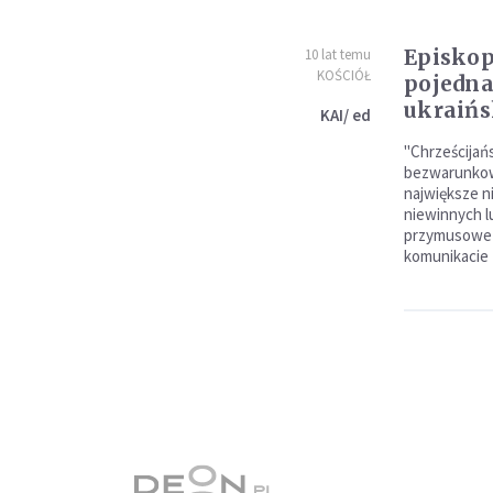
Episko
10 lat temu
KOŚCIÓŁ
pojedna
ukraińs
KAI/ ed
"Chrześcijań
bezwarunko
największe ni
niewinnych lu
przymusowe p
komunikacie