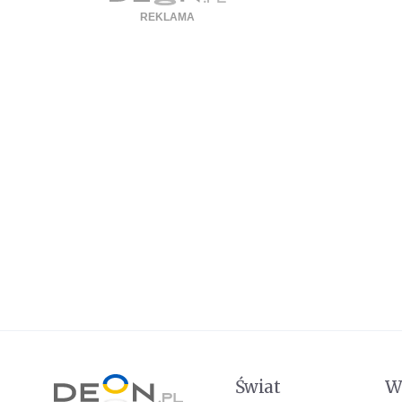
Świat
W