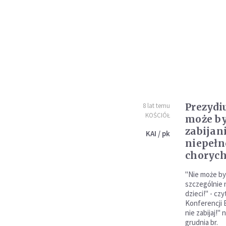
Prezydi
8 lat temu
KOŚCIÓŁ
może by
zabijan
KAI / pk
niepełn
chorych
"Nie może być
szczególnie 
dzieci!" - c
Konferencji E
nie zabijaj!"
grudnia br.