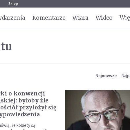
g
Sklep
Wię
darzenia
Komentarze
Wiara
Wideo
tu
Najnowsze
Najp
cki o konwencji
skiej: byłoby źle
ościół przyłożył się
wypowiedzenia
mówią, że kobiety są