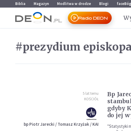
Przejdź do menu głównego
Przejdź do treści
Biblia
Magazyn
Modlitwa w drodze
Blogi
faceBó
Wy
Radio DEON
#prezydium episkopa
Bp Jare
5 lat temu
KOŚCIÓŁ
stambul
gdyby K
do jej 
bp Piotr Jarecki / Tomasz Krzyżak / KAI
"Statystyki 