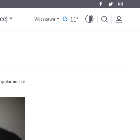
11
°
cej
Warszawa
opularniejsze