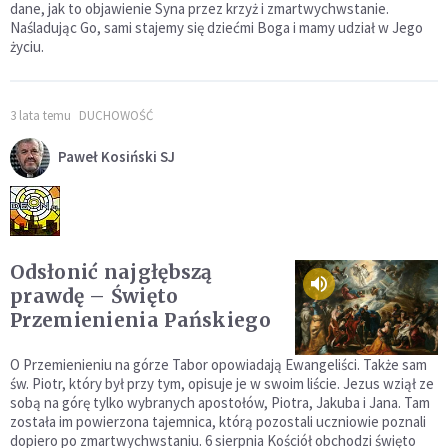
dane, jak to objawienie Syna przez krzyż i zmartwychwstanie.
Naśladując Go, sami stajemy się dziećmi Boga i mamy udział w Jego
życiu.
3 lata temu
DUCHOWOŚĆ
Paweł Kosiński SJ
Odsłonić najgłębszą
prawdę – Święto
Przemienienia Pańskiego
O Przemienieniu na górze Tabor opowiadają Ewangeliści. Także sam
św. Piotr, który był przy tym, opisuje je w swoim liście. Jezus wziął ze
sobą na górę tylko wybranych apostołów, Piotra, Jakuba i Jana. Tam
została im powierzona tajemnica, którą pozostali uczniowie poznali
dopiero po zmartwychwstaniu. 6 sierpnia Kościół obchodzi święto