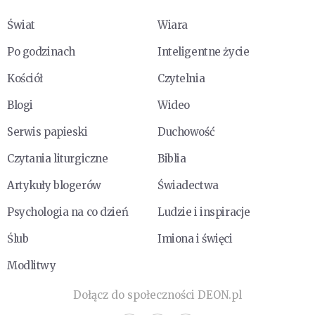
Świat
Wiara
Po godzinach
Inteligentne życie
Kościół
Czytelnia
Blogi
Wideo
Serwis papieski
Duchowość
Czytania liturgiczne
Biblia
Artykuły blogerów
Świadectwa
Psychologia na co dzień
Ludzie i inspiracje
Ślub
Imiona i święci
Modlitwy
Dołącz do społeczności DEON.pl