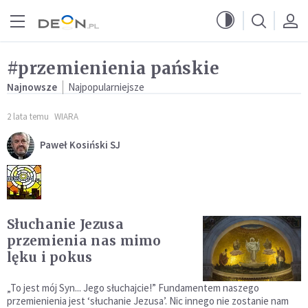
Przejdź do menu głównego
Przejdź do treści
#przemienienia pańskie
Najnowsze
Najpopularniejsze
2 lata temu
WIARA
Paweł Kosiński SJ
Słuchanie Jezusa
przemienia nas mimo
lęku i pokus
„To jest mój Syn... Jego słuchajcie!” Fundamentem naszego
przemienienia jest ‘słuchanie Jezusa’. Nic innego nie zostanie nam