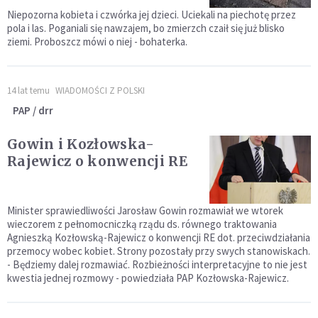
Niepozorna kobieta i czwórka jej dzieci. Uciekali na piechotę przez
pola i las. Poganiali się nawzajem, bo zmierzch czaił się już blisko
ziemi. Proboszcz mówi o niej - bohaterka.
14 lat temu
WIADOMOŚCI Z POLSKI
PAP / drr
Gowin i Kozłowska-
Rajewicz o konwencji RE
Minister sprawiedliwości Jarosław Gowin rozmawiał we wtorek
wieczorem z pełnomocniczką rządu ds. równego traktowania
Agnieszką Kozłowską-Rajewicz o konwencji RE dot. przeciwdziałania
przemocy wobec kobiet. Strony pozostały przy swych stanowiskach.
- Będziemy dalej rozmawiać. Rozbieżności interpretacyjne to nie jest
kwestia jednej rozmowy - powiedziała PAP Kozłowska-Rajewicz.