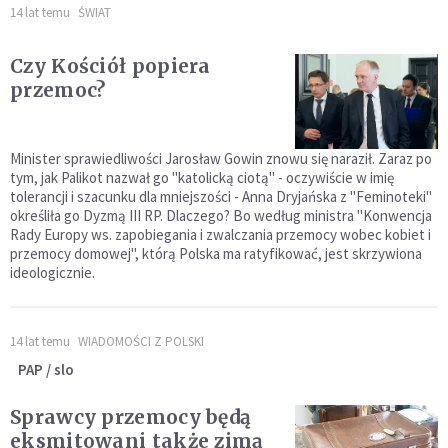
14 lat temu
ŚWIAT
Czy Kościół popiera
przemoc?
Minister sprawiedliwości Jarosław Gowin znowu się naraził. Zaraz po
tym, jak Palikot nazwał go "katolicką ciotą" - oczywiście w imię
tolerancji i szacunku dla mniejszości - Anna Dryjańska z "Feminoteki"
określiła go Dyzmą III RP. Dlaczego? Bo według ministra "Konwencja
Rady Europy ws. zapobiegania i zwalczania przemocy wobec kobiet i
przemocy domowej", którą Polska ma ratyfikować, jest skrzywiona
ideologicznie.
14 lat temu
WIADOMOŚCI Z POLSKI
PAP / slo
Sprawcy przemocy będą
eksmitowani także zimą