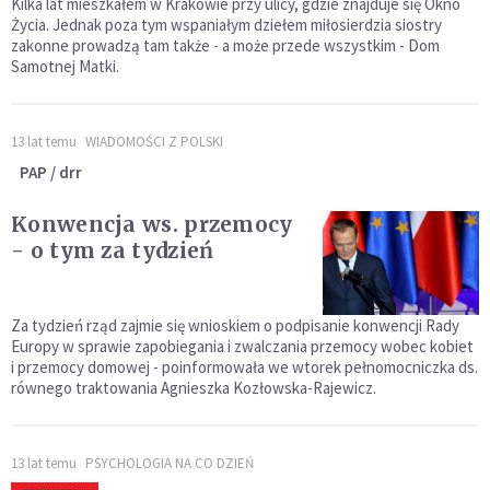
Kilka lat mieszkałem w Krakowie przy ulicy, gdzie znajduje się Okno
Życia. Jednak poza tym wspaniałym dziełem miłosierdzia siostry
zakonne prowadzą tam także - a może przede wszystkim - Dom
Samotnej Matki.
13 lat temu
WIADOMOŚCI Z POLSKI
PAP / drr
Konwencja ws. przemocy
- o tym za tydzień
Za tydzień rząd zajmie się wnioskiem o podpisanie konwencji Rady
Europy w sprawie zapobiegania i zwalczania przemocy wobec kobiet
i przemocy domowej - poinformowała we wtorek pełnomocniczka ds.
równego traktowania Agnieszka Kozłowska-Rajewicz.
13 lat temu
PSYCHOLOGIA NA CO DZIEŃ