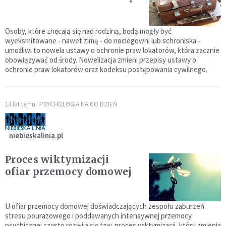
Osoby, które znęcają się nad rodziną, będą mogły być
wyeksmitowane - nawet zimą - do noclegowni lub schroniska -
umożliwi to nowela ustawy o ochronie praw lokatorów, która zacznie
obowiązywać od środy. Nowelizacja zmieni przepisy ustawy o
ochronie praw lokatorów oraz kodeksu postępowania cywilnego.
14 lat temu
PSYCHOLOGIA NA CO DZIEŃ
niebieskalinia.pl
Proces wiktymizacji
ofiar przemocy domowej
U ofiar przemocy domowej doświadczających zespołu zaburzeń
stresu pourazowego i poddawanych intensywnej przemocy
psychicznej często rozwija się tzw. proces wiktymizacji, który zmienia