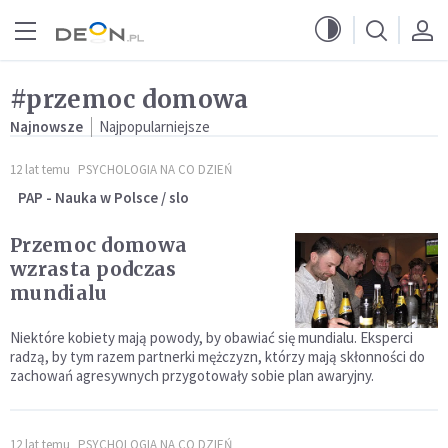
Przejdź do menu głównego
Przejdź do treści
#przemoc domowa
Najnowsze
Najpopularniejsze
12 lat temu
PSYCHOLOGIA NA CO DZIEŃ
PAP - Nauka w Polsce / slo
Przemoc domowa
wzrasta podczas
mundialu
Niektóre kobiety mają powody, by obawiać się mundialu. Eksperci
radzą, by tym razem partnerki mężczyzn, którzy mają skłonności do
zachowań agresywnych przygotowały sobie plan awaryjny.
12 lat temu
PSYCHOLOGIA NA CO DZIEŃ