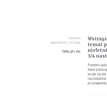
Wstrząs
7 lat temu
WIADOMOŚCI Z POLSKI
temat 
nieletn
fdds.pl / ms
3/4 nas
Pomimo upływ
dane pokazuj
wcale się nie
nastolatków 
przynajmniej