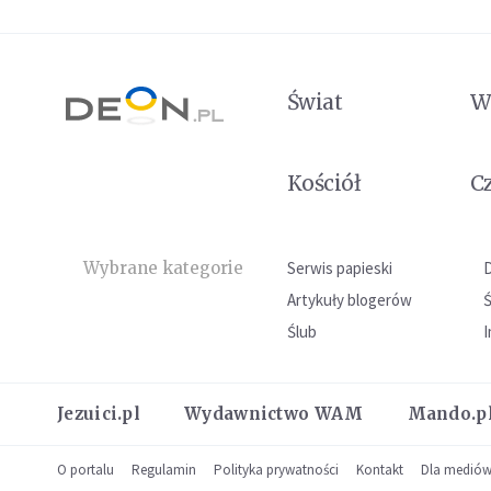
Świat
W
Kościół
C
Wybrane kategorie
Serwis papieski
Artykuły blogerów
Ślub
I
Jezuici.pl
Wydawnictwo WAM
Mando.p
O portalu
Regulamin
Polityka prywatności
Kontakt
Dla medió