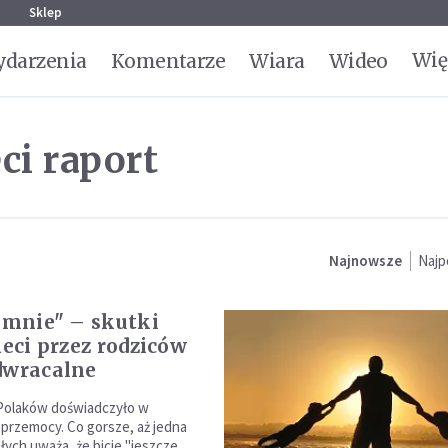
g
Sklep
Wię
darzenia
Komentarze
Wiara
Wideo
i raport
Najnowsze
Najp
j mnie" – skutki
ieci przez rodziców
dwracalne
Polaków doświadczyło w
 przemocy. Co gorsze, aż jedna
łych uważa, że bicie "jeszcze