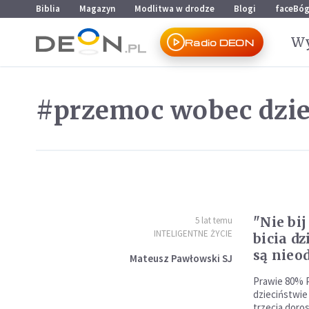
Przejdź do menu głównego
Przejdź do treści
Biblia
Magazyn
Modlitwa w drodze
Blogi
faceBó
Wy
Radio DEON
#przemoc wobec dziec
"Nie bi
5 lat temu
INTELIGENTNE ŻYCIE
bicia dz
są nieo
Mateusz Pawłowski SJ
Prawie 80% 
dzieciństwie
trzecia doros