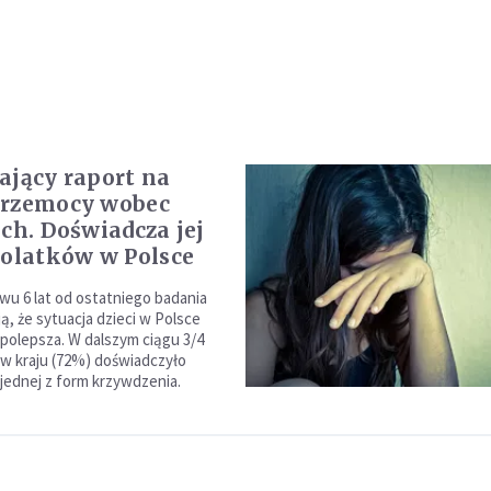
ający raport na
przemocy wobec
ich. Doświadcza jej
tolatków w Polsce
u 6 lat od ostatniego badania
ą, że sytuacja dzieci w Polsce
 polepsza. W dalszym ciągu 3/4
w kraju (72%) doświadczyło
 jednej z form krzywdzenia.