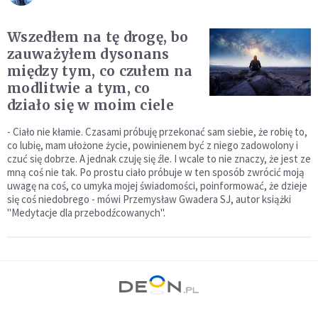
Wszedłem na tę drogę, bo
zauważyłem dysonans
między tym, co czułem na
modlitwie a tym, co
działo się w moim ciele
- Ciało nie kłamie. Czasami próbuję przekonać sam siebie, że robię to,
co lubię, mam ułożone życie, powinienem być z niego zadowolony i
czuć się dobrze. A jednak czuję się źle. I wcale to nie znaczy, że jest ze
mną coś nie tak. Po prostu ciało próbuje w ten sposób zwrócić moją
uwagę na coś, co umyka mojej świadomości, poinformować, że dzieje
się coś niedobrego - mówi Przemysław Gwadera SJ, autor książki
"Medytacje dla przebodźcowanych".