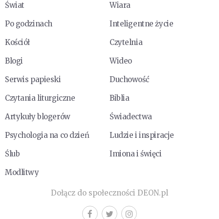
Świat
Wiara
Po godzinach
Inteligentne życie
Kościół
Czytelnia
Blogi
Wideo
Serwis papieski
Duchowość
Czytania liturgiczne
Biblia
Artykuły blogerów
Świadectwa
Psychologia na co dzień
Ludzie i inspiracje
Ślub
Imiona i święci
Modlitwy
Dołącz do społeczności DEON.pl