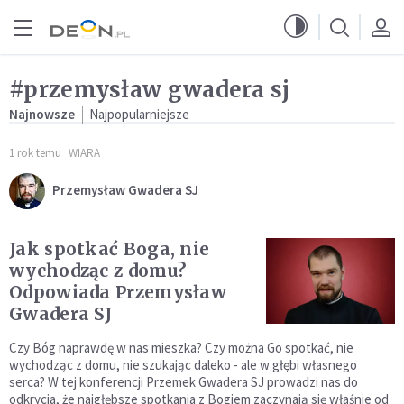
Przejdź do menu głównego
Przejdź do treści
#przemysław gwadera sj
Najnowsze
Najpopularniejsze
1 rok temu
WIARA
Przemysław Gwadera SJ
Jak spotkać Boga, nie
wychodząc z domu?
Odpowiada Przemysław
Gwadera SJ
Czy Bóg naprawdę w nas mieszka? Czy można Go spotkać, nie
wychodząc z domu, nie szukając daleko - ale w głębi własnego
serca? W tej konferencji Przemek Gwadera SJ prowadzi nas do
odkrycia, że najgłębsze spotkania z Bogiem zaczynają się właśnie od