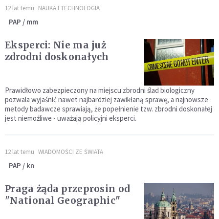
12 lat temu
NAUKA I TECHNOLOGIA
PAP / mm
Eksperci: Nie ma już
zdrodni doskonałych
Prawidłowo zabezpieczony na miejscu zbrodni ślad biologiczny
pozwala wyjaśnić nawet najbardziej zawikłaną sprawę, a najnowsze
metody badawcze sprawiają, że popełnienie tzw. zbrodni doskonałej
jest niemożliwe - uważają policyjni eksperci.
12 lat temu
WIADOMOŚCI ZE ŚWIATA
PAP / kn
Praga żąda przeprosin od
"National Geographic"