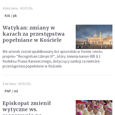
4 lata temu
KOŚCIÓŁ
KAI / pk
Watykan: zmiany w
karach za przestępstwa
popełniane w Kościele
We wtorek został opublikowany list apostolski w formie «motu
proprio» "Recognitum Librum VI" , który zmienia kanon 695 § 1
Kodeksu Prawa Kanonicznego, dotyczący sankcji za niektóre
przestępstwa popełnione w Kościele.
9 lat temu
KOŚCIÓŁ
PAP / ml
Episkopat zmienił
wytyczne ws.