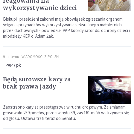
reagowania na
wykorzystywanie dzieci
Biskupi i przełożeni zakonni mają obowiązek zgłaszania organom
ścigania przypadków wykorzystywania seksualnego małoletnich
przez duchownych - powiedział PAP koordynator ds. ochrony dzieci i
młodzieży KEP o. Adam Żak.
9 lat temu
WIADOMOŚCI Z POLSKI
PAP / pk
Będą surowsze kary za
brak prawa jazdy
Zaostrzono kary za przestępstwa w ruchu drogowym. Za zmianami
głosowało 239 posłów, przeciw było 39, zaś 161 osób wstrzymało się
od głosu. Ustawa trafi teraz do Senatu.