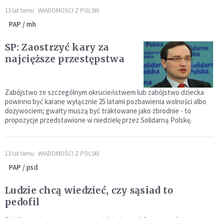
13 lat temu
WIADOMOŚCI Z POLSKI
PAP / mh
SP: Zaostrzyć kary za
najcięższe przestępstwa
Zabójstwo ze szczególnym okrucieństwem lub zabójstwo dziecka
powinno być karane wyłącznie 25 latami pozbawienia wolności albo
dożywociem; gwałty muszą być traktowane jako zbrodnie - to
propozycje przedstawione w niedzielę przez Solidarną Polskę.
13 lat temu
WIADOMOŚCI Z POLSKI
PAP / psd
Ludzie chcą wiedzieć, czy sąsiad to
pedofil