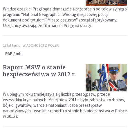
Władze czeskiej Pragi będą domagać się przeprosin od telewizyjnego
programu "National Geographic". Według miejscowej policji
dokument pod tytułem "Miasto oszustw" został sfabrykowany.
Urzędnicy uważają, że film naraził Pragę na straty.
13 lat temu
WIADOMOŚCI Z POLSKI
PAP / mh
Raport MSW o stanie
bezpieczeństwa w 2012 r.
W ubiegłym roku zmniejszyła się liczba przestępstw, przede
wszystkim kryminalnych. Mniej niż w 2011 r. było zabójstw, rozbojów,
bójek i gwałtów; wzrosła natomiast liczba przestępstw
narkotykowych - wynika z raportu o stanie bezpieczeństwa w Polsce
w 2012 r.