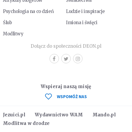
Artykuły blogerów
Świadectwa
Psychologia na co dzień
Ludzie i inspiracje
Ślub
Imiona i święci
Modlitwy
Dołącz do społeczności DEON.pl
Wspieraj naszą misję
WSPOMÓŻ NAS
Jezuici.pl
Wydawnictwo WAM
Mando.pl
Modlitwa w drodze