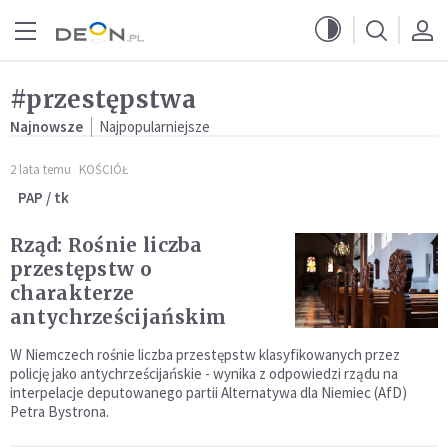
Przejdź do menu głównego
Przejdź do treści
#przestępstwa
Najnowsze
Najpopularniejsze
2 lata temu
KOŚCIÓŁ
PAP / tk
Rząd: Rośnie liczba
przestępstw o
charakterze
antychrześcijańskim
W Niemczech rośnie liczba przestępstw klasyfikowanych przez
policję jako antychrześcijańskie - wynika z odpowiedzi rządu na
interpelacje deputowanego partii Alternatywa dla Niemiec (AfD)
Petra Bystrona.